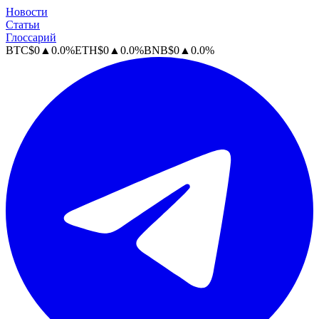
Новости
Статьи
Глоссарий
BTC
$
0
▲
0.0
%
ETH
$
0
▲
0.0
%
BNB
$
0
▲
0.0
%