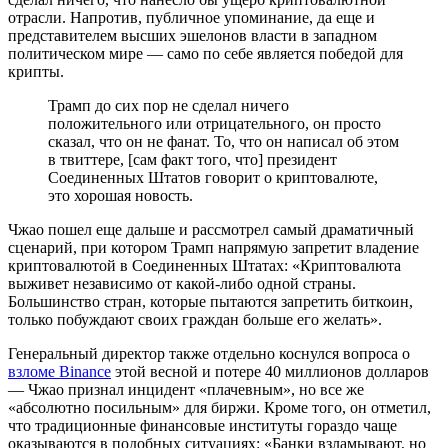
отрасли. Напротив, публичное упоминание, да еще и
представителем высших эшелонов власти в западном
политическом мире — само по себе является победой для
крипты.
Трамп до сих пор не сделал ничего
положительного или отрицательного, он просто
сказал, что он не фанат. То, что он написал об этом
в твиттере, [сам факт того, что] президент
Соединенных Штатов говорит о криптовалюте,
это хорошая новость.
Чжао пошел еще дальше и рассмотрел самый драматичный
сценарий, при котором Трамп напрямую запретит владение
криптовалютой в Соединенных Штатах: «Криптовалюта
выживет независимо от какой-либо одной страны.
Большинство стран, которые пытаются запретить биткоин,
только побуждают своих граждан больше его желать».
Генеральный директор также отдельно коснулся вопроса о
взломе Binance
этой весной и потере 40 миллионов долларов
— Чжао признал инцидент «плачевным», но все же
«абсолютно посильным» для биржи. Кроме того, он отметил,
что традиционные финансовые институты гораздо чаще
оказываются в подобных ситуациях: «Банки взламывают, но