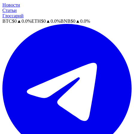
Новости
Статьи
Глоссарий
BTC
$
0
▲
0.0
%
ETH
$
0
▲
0.0
%
BNB
$
0
▲
0.0
%