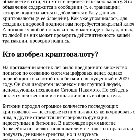
объявляете в сети, что хотите переместить свою валюту. Это
объявление содержится в сообщении (т. е. транзакции),
которое подписывается и добавляется в базу данных
криптовалюты (в ее блокчейн). Как уже упоминалось, для
создания цифровой подписи вам потребуется закрытый ключ.
А поскольку любой пользователь может видеть базу данных,
то любой из них может проверить действительность вашей
транзакции, проверив подпись.
Кто изобрел криптовалюту?
На протяжении многих лет было предпринято множество
попыток по созданию системы цифровых денег, однако
первой криптовалютой стал биткоин, выпущенный в 2009
году. Он был изобретен человеком или группой людей,
использующих псевдоним Сатоши Накамото. По сей день
остается неизвестной истинная личность изобретателя.
Биткоин породил огромное количество последующих
криптовалют — некоторые из них пытаются конкурировать с
ним, а другие стремятся интегрировать функции,
недоступные в биткоине. В настоящее время многие
блокчейны позволяют пользователям не только отправлять и
получать денежные средства, но и запускать
децентрализованные приложения с помощью смарт-