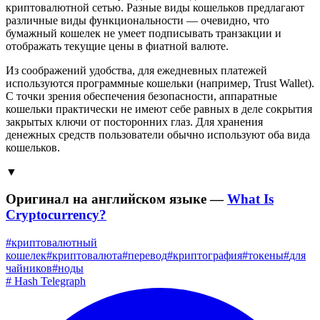
криптовалютной сетью. Разные виды кошельков предлагают
различные виды функциональности — очевидно, что
бумажный кошелек не умеет подписывать транзакции и
отображать текущие цены в фиатной валюте.
Из соображений удобства, для ежедневных платежей
используются программные кошельки (например, Trust Wallet).
С точки зрения обеспечения безопасности, аппаратные
кошельки практически не имеют себе равных в деле сокрытия
закрытых ключи от посторонних глаз. Для хранения
денежных средств пользователи обычно используют оба вида
кошельков.
▼
Оригинал на английском языке —
What Is
Cryptocurrency?
#
криптовалютный
кошелек
#
криптовалюта
#
перевод
#
криптография
#
токены
#
для
чайников
#
ноды
#
Hash Telegraph