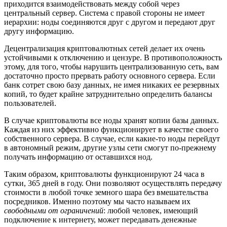
приходится взаимодействовать между собой через
центральный сервер. Система с правой стороны не имеет
иерархии: ноды соединяются друг с другом и передают друг
другу информацию.
Децентрализация криптовалютных сетей делает их очень
устойчивыми к отключению и цензуре. В противоположность
этому, для того, чтобы нарушить централизованную сеть, вам
достаточно просто прервать работу основного сервера. Если
банк сотрет свою базу данных, не имея никаких ее резервных
копий, то будет крайне затруднительно определить балансы
пользователей.
В случае криптовалюты все ноды хранят копии базы данных.
Каждая из них эффективно функционирует в качестве своего
собственного сервера. В случае, если какие-то ноды перейдут
в автономный режим, другие узлы сети смогут по-прежнему
получать информацию от оставшихся нод.
Таким образом, криптовалюты функционируют 24 часа в
сутки, 365 дней в году. Они позволяют осуществлять передачу
стоимости в любой точке земного шара без вмешательства
посредников. Именно поэтому мы часто называем их
свободными от ограничений
: любой человек, имеющий
подключение к интернету, может передавать денежные