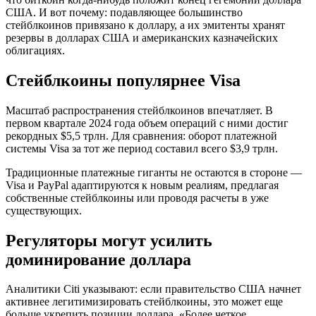
США. И вот почему: подавляющее большинство
стейблкоинов привязано к доллару, а их эмитенты хранят
резервы в долларах США и американских казначейских
облигациях.
Стейблкоины популярнее Visa
Масштаб распространения стейблкоинов впечатляет. В
первом квартале 2024 года объем операций с ними достиг
рекордных $5,5 трлн. Для сравнения: оборот платежной
системы Visa за тот же период составил всего $3,9 трлн.
Традиционные платежные гиганты не остаются в стороне —
Visa и PayPal адаптируются к новым реалиям, предлагая
собственные стейблкоины или проводя расчеты в уже
существующих.
Регуляторы могут усилить
доминирование доллара
Аналитики Citi указывают: если правительство США начнет
активнее легитимизировать стейблкоины, это может еще
больше укрепить позиции доллара. «Более четкое