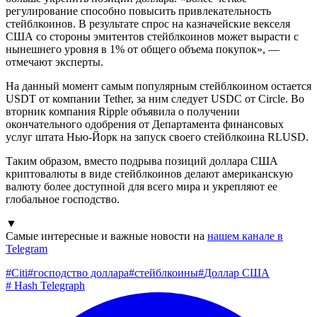
регулирование способно повысить привлекательность
стейблкоинов. В результате спрос на казначейские векселя
США со стороны эмитентов стейблкоинов может вырасти с
нынешнего уровня в 1% от общего объема покупок», —
отмечают эксперты.
На данный момент самым популярным стейблкоином остается
USDT от компании Tether, за ним следует USDC от Circle. Во
вторник компания Ripple объявила о получении
окончательного одобрения от Департамента финансовых
услуг штата Нью-Йорк на запуск своего стейблкоина RLUSD.
Таким образом, вместо подрыва позиций доллара США
криптовалюты в виде стейблкоинов делают американскую
валюту более доступной для всего мира и укрепляют ее
глобальное господство.
▼
Самые интересные и важные новости на
нашем канале в
Telegram
#
Citi
#
господство доллара
#
стейблкоины
#
Доллар США
#
Hash Telegraph