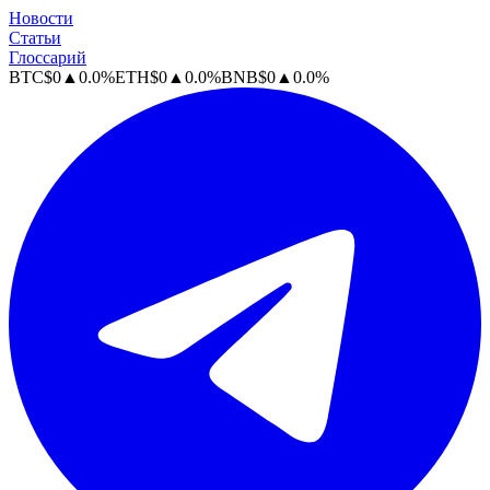
Новости
Статьи
Глоссарий
BTC
$
0
▲
0.0
%
ETH
$
0
▲
0.0
%
BNB
$
0
▲
0.0
%