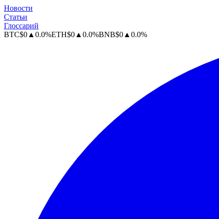
Новости
Статьи
Глоссарий
BTC
$
0
▲
0.0
%
ETH
$
0
▲
0.0
%
BNB
$
0
▲
0.0
%