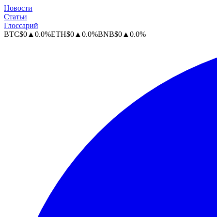
Новости
Статьи
Глоссарий
BTC
$
0
▲
0.0
%
ETH
$
0
▲
0.0
%
BNB
$
0
▲
0.0
%