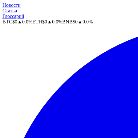
Новости
Статьи
Глоссарий
BTC
$
0
▲
0.0
%
ETH
$
0
▲
0.0
%
BNB
$
0
▲
0.0
%