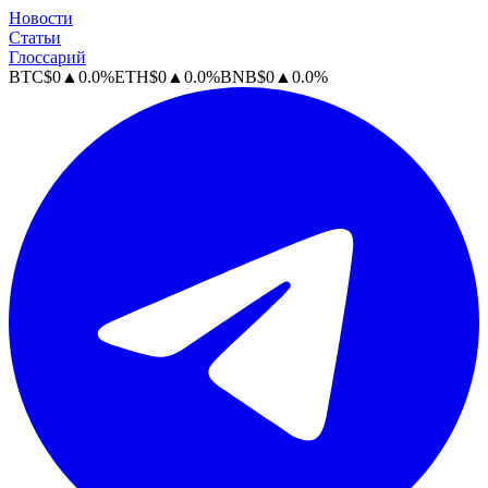
Новости
Статьи
Глоссарий
BTC
$
0
▲
0.0
%
ETH
$
0
▲
0.0
%
BNB
$
0
▲
0.0
%