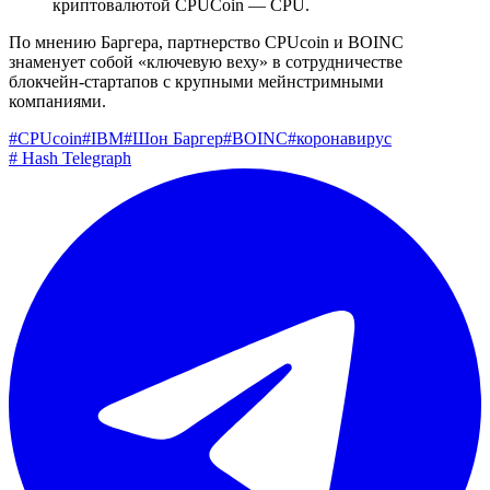
криптовалютой CPUCoin — CPU.
По мнению Баргера, партнерство CPUcoin и BOINC
знаменует собой «ключевую веху» в сотрудничестве
блокчейн-стартапов с крупными мейнстримными
компаниями.
#
CPUcoin
#
IBM
#
Шон Баргер
#
BOINC
#
коронавирус
#
Hash Telegraph