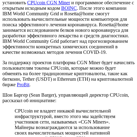
установить
CPUcoin CGN Miner
и программное обеспечение с
открытым исходным кодом
BOINC
. После этого компании
IBM World Community Grid и Rosetta@home смогут
использовать вычислительные мощности компьютеров для
поиска эффективного лечения коронавируса. Rosetta@home
занимается исследованием белков нового коронавируса для
разработки эффективного лекарства и средств диагностики.
IBM World Community Grid работает над прогнозированием
эффективности конкретных химических соединений в
качестве возможных методов лечения COVID-19.
За поддержку проектов платформа CGN Miner будет начислять
пользователям токены CPUcoin, которые можно будет
обменять на более традиционные криптовалюты, такие как
биткоин, Tether (USDT) и Ethereum (ETH) на криптовалютной
бирже
ProBit
.
Шон Баргер (Sean Barger), управляющий директор CPUcoin,
рассказал об инициативе:
CPUcoin не владеет никакой вычислительной
инфраструктурой, вместо этого мы задействуем
участников сети, называемых «CGN Miners».
Майнеры вознаграждаются за использование
своих вычислительных мощностей нативной