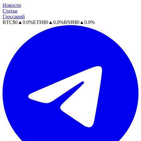
Новости
Статьи
Глоссарий
BTC
$
0
▲
0.0
%
ETH
$
0
▲
0.0
%
BNB
$
0
▲
0.0
%