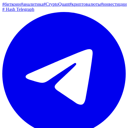
#
биткоин
#
аналитика
#
CryptoQuant
#
криптовалюты
#
инвестиции
#
Hash Telegraph