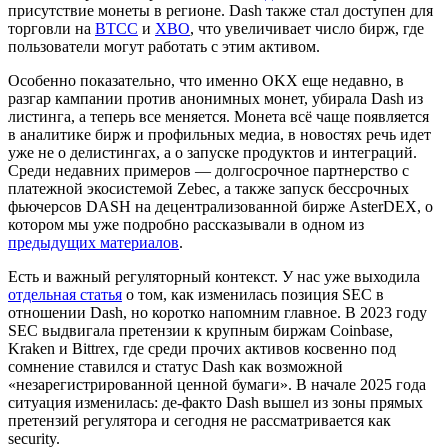
присутствие монеты в регионе.
Dash также стал доступен для
торговли на
BTCC
и
XBO
, что увеличивает число бирж, где
пользователи могут работать с этим активом.
Особенно показательно, что именно OKX еще недавно, в
разгар кампании против анонимных монет, убирала Dash из
листинга, а теперь все меняется. Монета всё чаще появляется
в аналитике бирж и профильных медиа, в новостях речь идет
уже не о делистингах, а о запуске продуктов и интеграций.
Среди недавних примеров — долгосрочное партнерство с
платежной экосистемой Zebec, а также запуск бессрочных
фьючерсов DASH на децентрализованной бирже AsterDEX, о
котором мы уже подробно рассказывали в одном из
предыдущих материалов
.
Есть и важный регуляторный контекст. У нас уже выходила
отдельная статья
о том, как изменилась позиция SEC в
отношении Dash, но коротко напомним главное. В 2023 году
SEC выдвигала претензии к крупным биржам Coinbase,
Kraken и Bittrex, где среди прочих активов косвенно под
сомнение ставился и статус Dash как возможной
«незарегистрированной ценной бумаги». В начале 2025 года
ситуация изменилась: де-факто Dash вышел из зоны прямых
претензий регулятора и сегодня не рассматривается как
security.