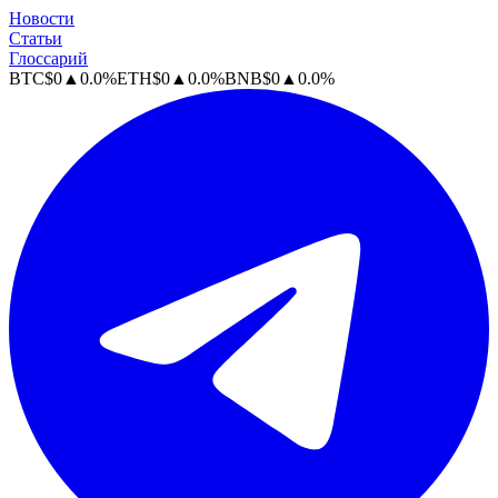
Новости
Статьи
Глоссарий
BTC
$
0
▲
0.0
%
ETH
$
0
▲
0.0
%
BNB
$
0
▲
0.0
%