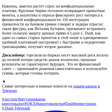
Наконец, заметно растет спрос на конфиденциальные
платежи. Крупные биржи поэтапно возвращают приватные
монеты, а аналитика и опросы фиксируют рост интереса к
финансовой конфиденциальности. Об интеграции
приватности на базовом уровне говорят и лидеры отрасли:
такие фигуры, как Виталик Бутерин, призывают встраивать
более сильную защиту данных прямо в Layer-1. Dash, как
один из самых старых проектов в этой нише и одновременно
удобный платежный инструмент с быстрыми и недорогими
транзакциями, получает второе дыхание.
Дисклеймер:
торговля на биржах несет высокий риск вплоть
до полной потери средств; рынок волатилен, прошлые
результаты не гарантируют будущих. Это не финансовый
совет — принимайте решения самостоятельно и используйте
суммы, которые готовы потерять.
▼
Самые интересные и важные новости на
нашем канале в
Telegram
#
листинг
#
регулирование
криптовалют
#
OKX
#
криптовалюты
#
Dash
#
инвестиции
#
Hash Telegraph