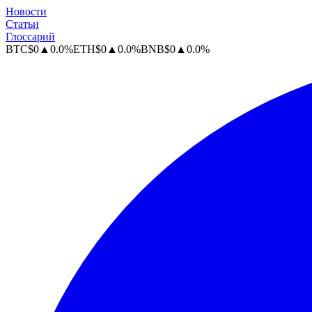
Новости
Статьи
Глоссарий
BTC
$
0
▲
0.0
%
ETH
$
0
▲
0.0
%
BNB
$
0
▲
0.0
%