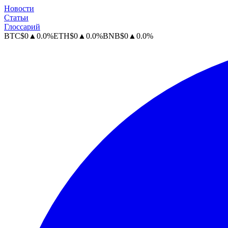
Новости
Статьи
Глоссарий
BTC
$
0
▲
0.0
%
ETH
$
0
▲
0.0
%
BNB
$
0
▲
0.0
%