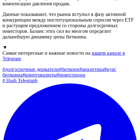
компенсации давления продаж.
Данные показывают, что рынок вступил в фазу активной
конкуренции между институциональным спросом через ETF
и растущим предложением со стороны долгосрочных
инвесторов. Баланс этих сил во многом определит
дальнейшую динамику цены биткоина.
▼
Самые интересные и важные новости на
нашем канале в
Telegram
#
долгосрочные держатели
#
биткоин
#
аналитика
#
курс
биткоина
#
криптовалюты
#
инвестиции
#
Hash Telegraph