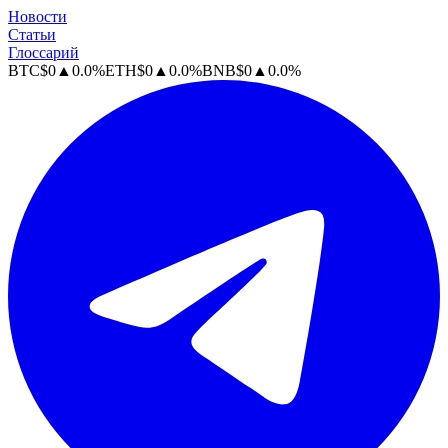
Новости
Статьи
Глоссарий
BTC
$
0
▲
0.0
%
ETH
$
0
▲
0.0
%
BNB
$
0
▲
0.0
%