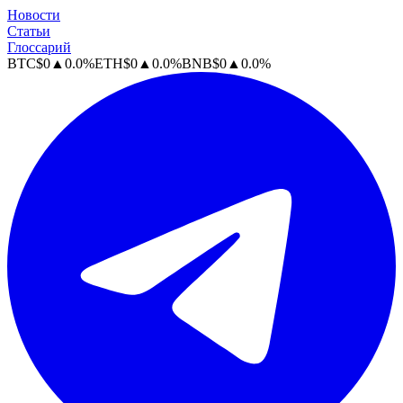
Новости
Статьи
Глоссарий
BTC
$
0
▲
0.0
%
ETH
$
0
▲
0.0
%
BNB
$
0
▲
0.0
%