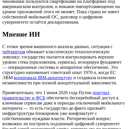
чиновники пользуются смартфонами на платформах под
американским контролем, и никакое импортозамещение на
уровне приложений этого не меняет. Пока страна не имеет
собственной мобильной ОС, разговор о цифровом
суверенитете остаётся декларативным.
Мнение ИИ
С точки зрения машинного анализа данных, ситуация с
чебурнетом
обнажает классическую технологическую
ловушку: государство пытается контролировать верхние
уровни стека (приложения, сервисы), игнорируя фундамент
— операционные системы и аппаратное обеспечение. Это
структурно напоминает советский опыт 1970-х, когда ЕС
ЭВМ
копировала IBM-архитектуру
и создавала иллюзию
независимости при полной концептуальной зависимости.
Примечательно, что 1 июня 2026 года Путин
поручил
правительству и ФСБ
обеспечить бесперебойный доступ к
ключевым сервисам даже в периоды отключений мобильного
интернета — то есть государство де-факто признаёт:
инфраструктура блокировок уже конфликтует с
собственными нуждами власти. Риторический вопрос:
возможно ли построить подлинный цифровой суверенитет
без той самой инженерной элиты, которую эта же политика