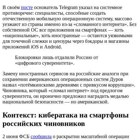
В своём
посте
основатель Telegram указал на системное
противоречие: специалисты, способные создать
отечественную мобильную операционную систему, массово
уезжают из страны именно из-за «сломанного интернета». Без
собственной ОС все приложения на смартфонах — хоть
«национальные», хоть иностранные — остаются уязвимыми
для точечной слежки и цензуры через бэкдоры и магазины
приложений iOS и Android.
Блокировки лишь отдалили Россию от
«цифрового суверенитета».
Замену иностранных сервисов на российские аналоги при
сохранении американских операционных систем Дуров
назвал «потёмкинскими деревнями с привкусом коррупции».
Чиновника, который «сломал интернет» под предлогом
суверенитета, он иронично предложил наградить медалью
национальной безопасности — но американской.
Контекст: кибератака на смартфоны
российских чиновников
2 июня ФСБ
сообщила
о раскрытии масштабной операции