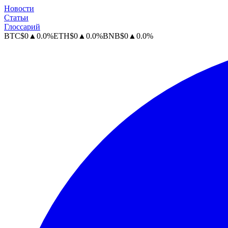
Новости
Статьи
Глоссарий
BTC
$
0
▲
0.0
%
ETH
$
0
▲
0.0
%
BNB
$
0
▲
0.0
%