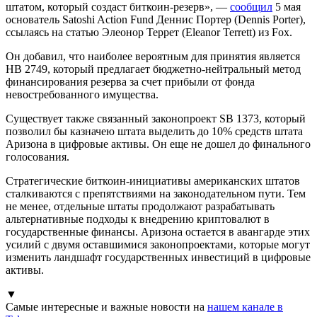
штатом, который создаст биткоин-резерв», —
сообщил
5 мая
основатель Satoshi Action Fund Деннис Портер (Dennis Porter),
ссылаясь на статью Элеонор Террет (Eleanor Terrett) из Fox.
Он добавил, что наиболее вероятным для принятия является
HB 2749, который предлагает бюджетно-нейтральный метод
финансирования резерва за счет прибыли от фонда
невостребованного имущества.
Существует также связанный законопроект SB 1373, который
позволил бы казначею штата выделить до 10% средств штата
Аризона в цифровые активы. Он еще не дошел до финального
голосования.
Стратегические биткоин-инициативы американских штатов
сталкиваются с препятствиями на законодательном пути. Тем
не менее, отдельные штаты продолжают разрабатывать
альтернативные подходы к внедрению криптовалют в
государственные финансы. Аризона остается в авангарде этих
усилий с двумя оставшимися законопроектами, которые могут
изменить ландшафт государственных инвестиций в цифровые
активы.
▼
Самые интересные и важные новости на
нашем канале в