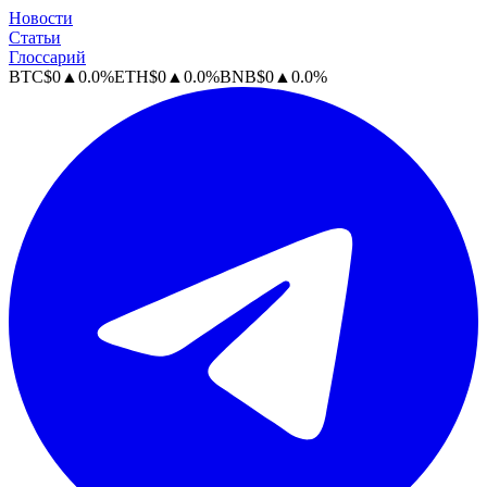
Новости
Статьи
Глоссарий
BTC
$
0
▲
0.0
%
ETH
$
0
▲
0.0
%
BNB
$
0
▲
0.0
%