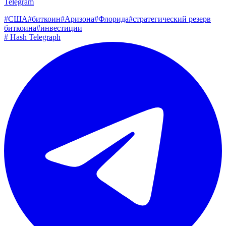
Telegram
#
США
#
биткоин
#
Аризона
#
Флорида
#
стратегический резерв
биткоина
#
инвестиции
#
Hash Telegraph