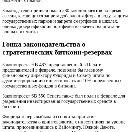
бюджетных планов.
Законодатели приняли около 230 законопроектов во время
сессии, касающихся запрета добавления фтора в воду, защиты
государственных парков и запрета смартфонов в школах,
однако диверсификация портфелей казначейства штата не
вошла в их число.
Гонка законодательства о
стратегических биткоин-резервах
Законопроект HB 487, представленный в Палате
представителей в феврале, позволил бы главному
финансовому директору Флориды и Совету штата по
администрированию инвестировать до 10% определенных
государственных фондов в биткоин.
Законопроект SB 550 Сената также был подан в феврале для
разрешения инвестирования государственных средств в
биткоин.
Флорида теперь выбыла из гонки за принятие
законодательства о криптовалютных инвестициях на уровне
штата, присоединившись к Вайомингу, Южной Дакоте,