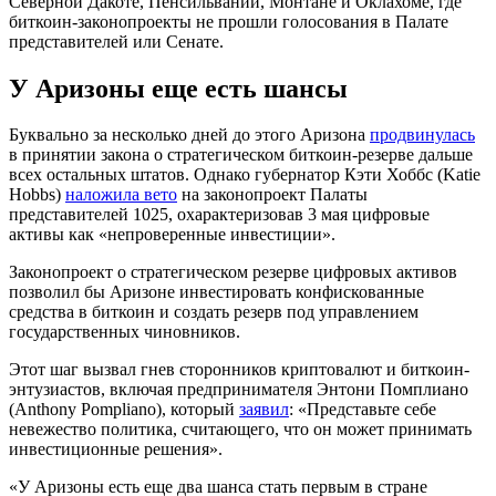
Северной Дакоте, Пенсильвании, Монтане и Оклахоме, где
биткоин-законопроекты не прошли голосования в Палате
представителей или Сенате.
У Аризоны еще есть шансы
Буквально за несколько дней до этого Аризона
продвинулась
в принятии закона о стратегическом биткоин-резерве дальше
всех остальных штатов. Однако губернатор Кэти Хоббс (Katie
Hobbs)
наложила вето
на законопроект Палаты
представителей 1025, охарактеризовав 3 мая цифровые
активы как «непроверенные инвестиции».
Законопроект о стратегическом резерве цифровых активов
позволил бы Аризоне инвестировать конфискованные
средства в биткоин и создать резерв под управлением
государственных чиновников.
Этот шаг вызвал гнев сторонников криптовалют и биткоин-
энтузиастов, включая предпринимателя Энтони Помплиано
(Anthony Pompliano), который
заявил
: «Представьте себе
невежество политика, считающего, что он может принимать
инвестиционные решения».
«У Аризоны есть еще два шанса стать первым в стране