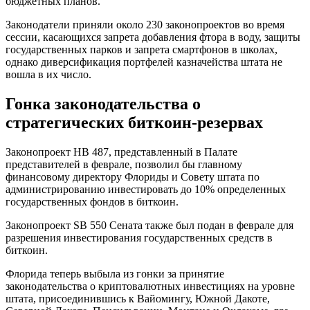
бюджетных планов.
Законодатели приняли около 230 законопроектов во время
сессии, касающихся запрета добавления фтора в воду, защиты
государственных парков и запрета смартфонов в школах,
однако диверсификация портфелей казначейства штата не
вошла в их число.
Гонка законодательства о
стратегических биткоин-резервах
Законопроект HB 487, представленный в Палате
представителей в феврале, позволил бы главному
финансовому директору Флориды и Совету штата по
администрированию инвестировать до 10% определенных
государственных фондов в биткоин.
Законопроект SB 550 Сената также был подан в феврале для
разрешения инвестирования государственных средств в
биткоин.
Флорида теперь выбыла из гонки за принятие
законодательства о криптовалютных инвестициях на уровне
штата, присоединившись к Вайомингу, Южной Дакоте,