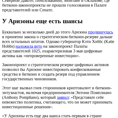
Северной Дакоте, Пенсильвании, Монтане и Оклахоме, где
биткоин-законопроекты не прошли голосования в Палате
представителей или Сенате.
У Аризоны еще есть шансы
Буквально за несколько дней до этого Аризона
продвинулась
в принятии закона о стратегическом биткоин-резерве дальше
всех остальных штатов. Однако губернатор Кэти Хоббс (Katie
Hobbs)
наложила вето
на законопроект Палаты
представителей 1025, охарактеризовав 3 мая цифровые
активы как «непроверенные инвестиции».
Законопроект о стратегическом резерве цифровых активов
позволил бы Аризоне инвестировать конфискованные
средства в биткоин и создать резерв под управлением
государственных чиновников.
Этот шаг вызвал гнев сторонников криптовалют и биткоин-
энтузиастов, включая предпринимателя Энтони Помплиано
(Anthony Pompliano), который
заявил
: «Представьте себе
невежество политика, считающего, что он может принимать
инвестиционные решения».
«У Аризоны есть еще два шанса стать первым в стране