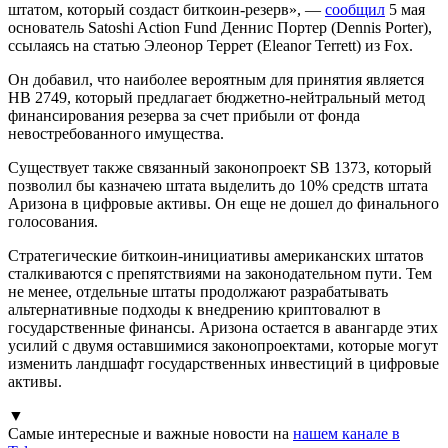
штатом, который создаст биткоин-резерв», —
сообщил
5 мая
основатель Satoshi Action Fund Деннис Портер (Dennis Porter),
ссылаясь на статью Элеонор Террет (Eleanor Terrett) из Fox.
Он добавил, что наиболее вероятным для принятия является
HB 2749, который предлагает бюджетно-нейтральный метод
финансирования резерва за счет прибыли от фонда
невостребованного имущества.
Существует также связанный законопроект SB 1373, который
позволил бы казначею штата выделить до 10% средств штата
Аризона в цифровые активы. Он еще не дошел до финального
голосования.
Стратегические биткоин-инициативы американских штатов
сталкиваются с препятствиями на законодательном пути. Тем
не менее, отдельные штаты продолжают разрабатывать
альтернативные подходы к внедрению криптовалют в
государственные финансы. Аризона остается в авангарде этих
усилий с двумя оставшимися законопроектами, которые могут
изменить ландшафт государственных инвестиций в цифровые
активы.
▼
Самые интересные и важные новости на
нашем канале в