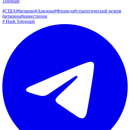
Telegram
#
США
#
биткоин
#
Аризона
#
Флорида
#
стратегический резерв
биткоина
#
инвестиции
#
Hash Telegraph