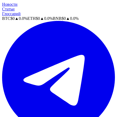
Новости
Статьи
Глоссарий
BTC
$
0
▲
0.0
%
ETH
$
0
▲
0.0
%
BNB
$
0
▲
0.0
%