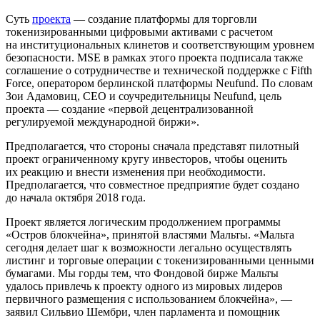
Cуть
проекта
— создание платформы для торговли
токенизированными цифровыми активами с расчетом
на институциональных клинетов и соответствующим уровнем
безопасности. MSE в рамках этого проекта подписала также
соглашение о сотрудничестве и технической поддержке с Fifth
Force, оператором берлинской платформы Neufund. По словам
Зои Адамовиц, СЕО и соучредительницы Neufund, цель
проекта — создание «первой децентрализованной
регулируемой международной биржи».
Предполагается, что стороны сначала представят пилотный
проект ограниченному кругу инвесторов, чтобы оценить
их реакцию и внести изменения при необходимости.
Предполагается, что совместное предприятие будет создано
до начала октября 2018 года.
Проект является логическим продолжением программы
«Остров блокчейна», принятой властями Мальты. «Мальта
сегодня делает шаг к возможности легально осуществлять
листинг и торговые операции с токенизированными ценными
бумагами. Мы горды тем, что Фондовой бирже Мальты
удалось привлечь к проекту одного из мировых лидеров
первичного размещения с использованием блокчейна», —
заявил Сильвио Шембри, член парламента и помощник