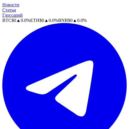
Новости
Статьи
Глоссарий
BTC
$
0
▲
0.0
%
ETH
$
0
▲
0.0
%
BNB
$
0
▲
0.0
%