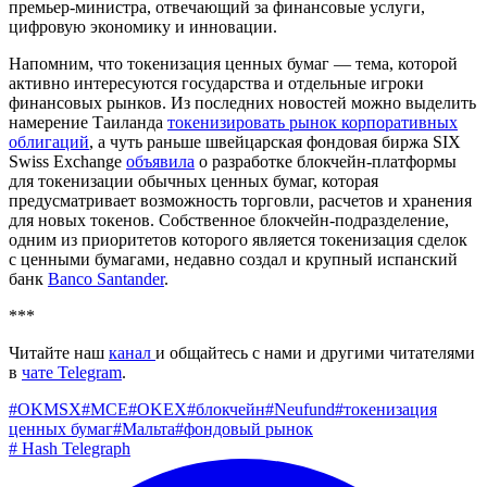
премьер-министра, отвечающий за финансовые услуги,
цифровую экономику и инновации.
Напомним, что токенизация ценных бумаг — тема, которой
активно интересуются государства и отдельные игроки
финансовых рынков. Из последних новостей можно выделить
намерение Таиланда
токенизировать рынок корпоративных
облигаций
, а чуть раньше швейцарская фондовая биржа SIX
Swiss Exchange
объявила
о разработке блокчейн-платформы
для токенизации обычных ценных бумаг, которая
предусматривает возможность торговли, расчетов и хранения
для новых токенов. Собственное блокчейн-подразделение,
одним из приоритетов которого является токенизация сделок
с ценными бумагами, недавно создал и крупный испанский
банк
Banco Santander
.
***
Читайте наш
канал
и общайтесь с нами и другими читателями
в
чате Telegram
.
#
OKMSX
#
MCE
#
OKEX
#
блокчейн
#
Neufund
#
токенизация
ценных бумаг
#
Мальта
#
фондовый рынок
#
Hash Telegraph