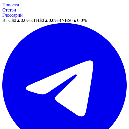
Новости
Статьи
Глоссарий
BTC
$
0
▲
0.0
%
ETH
$
0
▲
0.0
%
BNB
$
0
▲
0.0
%