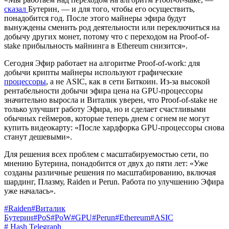
сказал
Бутерин, — и для того, чтобы его осуществить,
понадобится год. После этого майнеры эфира будут
вынуждены сменить род деятельности или переключиться на
добычу других монет, потому что с переходом на Proof-of-
stake прибыльность майнинга в Ethereum снизится».
Сегодня Эфир работает на алгоритме Proof-of-work: для
добычи крипты майнеры используют графические
процессоры
, а не ASIC, как в сети Биткоин. Из-за высокой
рентабельности добычи эфира цена на GPU-процессоры
значительно выросла и Виталик уверен, что Proof-of-stake не
только улучшит работу Эфира, но и сделает счастливыми
обычных геймеров, которые теперь днем с огнем не могут
купить видеокарту: «После хардфорка GPU-процессоры снова
станут дешевыми».
Для решения всех проблем с масштабируемостью сети, по
мнению Бутерина, понадобится от двух до пяти лет: «Уже
созданы различные решения по масштабированию, включая
шардинг, Плазму, Raiden и Perun. Работа по улучшению Эфира
уже началась».
#
Raiden
#
Виталик
Бутерин
#
PoS
#
PoW
#
GPU
#
Perun
#
Ethereum
#
ASIC
#
Hash Telegraph