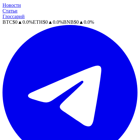
Новости
Статьи
Глоссарий
BTC
$
0
▲
0.0
%
ETH
$
0
▲
0.0
%
BNB
$
0
▲
0.0
%