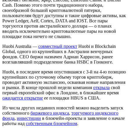
Cash. Помимо этого почти традиционного набора,
своеобразной большой криптовалютной пятерки,
пользователям будут доступны и такие цифровые активы, как
Power Ledger, Aelf, Cortex, DATA and IOST. Все пары
торгуются против австралийского доллара — о планах
вводить исключительно криптовалютные пары на новой
площадке пока ничего не слышно.
Huobi Australia —
совместный проект
Huobi и Blockchain
Global, одного из крупнейших в Австралии венчурных
фондов. CEO биржи назначен Адриан Харрисон, ранее
возглавлявший подразделение банка HSBC в Гонконге.
Huobi, в последнее время опустившаяся с 3-й на 4-ю позицию
крупнейших по суточному объему торгов криптобирж,
проводит активную экспансию, осваивая новые направления
и рынки. В конце прошлой недели компания
открыла
свой
первый европейский офис в Лондоне, в ближайшее время
ожидается открытие
ее площадки HBUS в США.
Из числа других недавних новостей можно выделить запуск
собственного
биржевого индекса
,
торгуемого индексного
фонда
,
инвестиции
в блокчейн-проекты и заявление о начале
работы над
собственным блокчейном
.