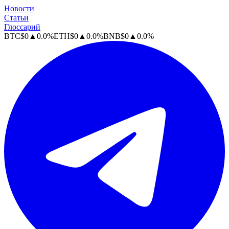
Новости
Статьи
Глоссарий
BTC
$
0
▲
0.0
%
ETH
$
0
▲
0.0
%
BNB
$
0
▲
0.0
%