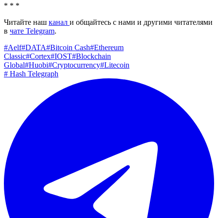
* * *
Читайте наш
канал
и общайтесь с нами и другими читателями
в
чате Telegram
.
#
Aelf
#
DATA
#
Bitcoin Cash
#
Ethereum
Classic
#
Cortex
#
IOST
#
Blockchain
Global
#
Huobi
#
Cryptocurrency
#
Litecoin
#
Hash Telegraph