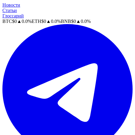
Новости
Статьи
Глоссарий
BTC
$
0
▲
0.0
%
ETH
$
0
▲
0.0
%
BNB
$
0
▲
0.0
%