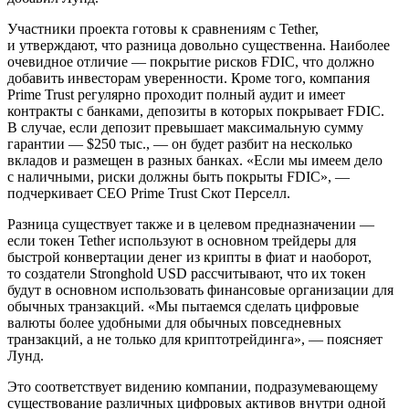
Участники проекта готовы к сравнениям с Tether,
и утверждают, что разница довольно существенна. Наиболее
очевидное отличие — покрытие рисков FDIC, что должно
добавить инвесторам уверенности. Кроме того, компания
Prime Trust регулярно проходит полный аудит и имеет
контракты с банками, депозиты в которых покрывает FDIC.
В случае, если депозит превышает максимальную сумму
гарантии — $250 тыс., — он будет разбит на несколько
вкладов и размещен в разных банках. «Если мы имеем дело
с наличными, риски должны быть покрыты FDIC», —
подчеркивает СЕО Prime Trust Скот Перселл.
Разница существует также и в целевом предназначении —
если токен Tether используют в основном трейдеры для
быстрой конвертации денег из крипты в фиат и наоборот,
то создатели Stronghold USD рассчитывают, что их токен
будут в основном использовать финансовые организации для
обычных транзакций. «Мы пытаемся сделать цифровые
валюты более удобными для обычных повседневных
транзакций, а не только для криптотрейдинга», — поясняет
Лунд.
Это соответствует видению компании, подразумевающему
существование различных цифровых активов внутри одной