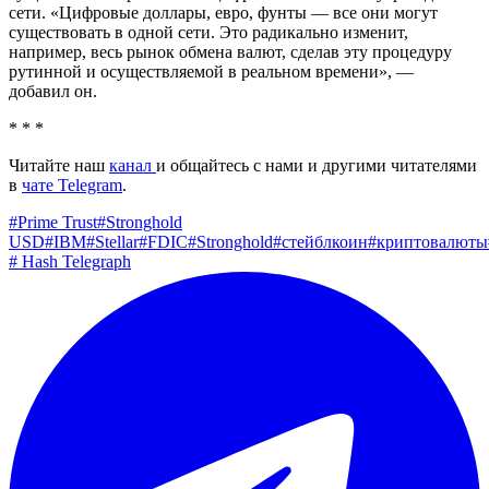
сети. «Цифровые доллары, евро, фунты — все они могут
существовать в одной сети. Это радикально изменит,
например, весь рынок обмена валют, сделав эту процедуру
рутинной и осуществляемой в реальном времени», —
добавил он.
* * *
Читайте наш
канал
и общайтесь с нами и другими читателями
в
чате Telegram
.
#
Prime Trust
#
Stronghold
USD
#
IBM
#
Stellar
#
FDIC
#
Stronghold
#
стейблкоин
#
криптовалюты
#
Hash Telegraph