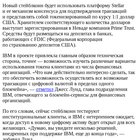
Новый стейблкоин будет использовать платформу Stellar
и ее механизм консенсуса для подтверждения транзакций
и представлять собой токенизированный по курсу 1:1 доллар
США. Хранителем соответствующего количества долларов
выступит зарегистрированная в Неваде компания Prime Trust.
Средства будут размещаться на депозитах в банках,
работающих с FDIC (Федеральная корпорация
по страхованию депозитов США).
IBM в проекте привлекла главным образом техническая
сторона, точнее — возможность изучить различные варианты
использования токена клиентами из числа финансовых
организаций. «Что нам действительно интересно сделать, так
это обеспечить возможность осуществлять все возможные
транзакции с цифровой валютой в пределах одного
блокчейна», —
отметил
Джесс Лунд, глава подразделения
IBM, отвечающего за блокчейн-сервисы для финансовых
организаций.
По его словам, сейчас стейблкоин тестируют
институциональные клиенты, и IBM с нетерпением ожидает,
когда доступ к новому цифрому активу будет открыт для всех
желающих. «Думаю, вы увидите несколько решений,
внедренных при поддержке IBM, еще до конца года», —
добавил Лунд.