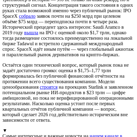
структурный сигнал. Концентрация такого состояния в одних
руках стала возможной именно через публичный рынок: IPO
SpaceX
собрало
заявок почти на $250 млрд при целевом
объёме $75 млрд — переподписка почти в четыре раза.
Исторический прецедент здесь интересен: Saudi Aramco в
2019 году
вышла
на IPO с оценкой около $1,7 трлн, однако
тогда размещение состоялось преимущественно на локальной
бирже Tadawul и встретило сдержанный международный
спрос. SpaceX идёт иным путём — через глобальный ажиотаж
и параллельный рынок деривативов на крипто-биржах.
Остаётся один технический вопрос, который рынок пока не
задаёт достаточно громко: оценка в $1,75–1,77 трлн
формировалась без публичной финансовой отчётности на
протяжении всего существования компании. Модели
ценообразования
строятся
на проекциях Starlink и заявленном
потенциальном рынке ИИ-продуктов в $23 трлн — цифре
амбициозной, но пока не верифицированной операционными
результатами. Насколько оценка устоит после первых
квартальных отчётов публичной компании — вопрос,
который сделает 2026 год действительно историческим вне
зависимости от ответа.
▼
Самые интересные и важные новости на
нашем канале в