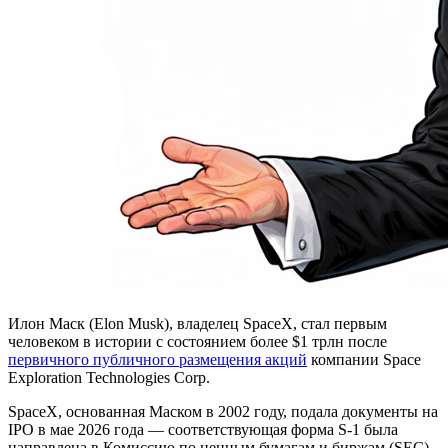
Илон Маск (Elon Musk), владелец SpaceX, стал первым
человеком в истории с состоянием более $1 трлн после
первичного публичного размещения акций
компании Space
Exploration Technologies Corp.
SpaceX, основанная Маском в 2002 году, подала документы на
IPO в мае 2026 года — соответствующая форма S-1 была
направлена в Комиссию по ценным бумагам и биржам (SEC).