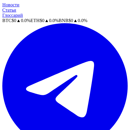
Новости
Статьи
Глоссарий
BTC
$
0
▲
0.0
%
ETH
$
0
▲
0.0
%
BNB
$
0
▲
0.0
%