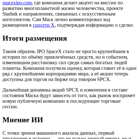
spacexipo.com
, где компания делает акцент на миссии по
развитию многопланетной жизни человечества, проекте
Starlink и направлениях, связанных с искусственным
интеллектом. Сам Маск лично комментировал ход
размещения в
соцсети X
, подтверждая информацию о сделке.
Итоги размещения
Таким образом, IPO SpaceX стало не просто крупнейшим в
истории по объёму привлечённых средств, но и событием,
изменившим расстановку сил среди самых богатых людей
планеты. Компания получила оценку, которая ставит её в один
ряд с крупнейшими корпорациями мира, а её акции теперь
доступны для торгов на бирже под тикером SPCX.
Дальнейшая динамика акций SPCX и изменения в составе
состояния Маска будут зависеть от того, как рынок воспримет
новую публичную компанию в последующие торговые
сессии.
Мнение ИИ
С точки зрения машинного анализа данных, первый
триллионер в истории — это не только личный рекорд, но и