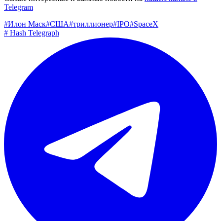
Telegram
#
Илон Маск
#
США
#
триллионер
#
IPO
#
SpaceX
#
Hash Telegraph