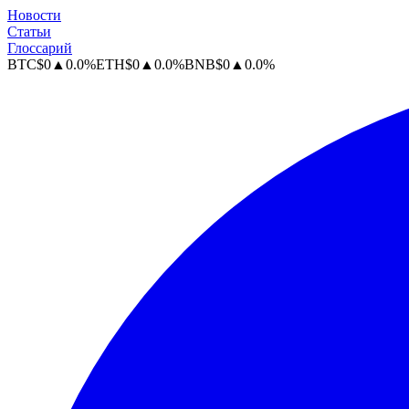
Новости
Статьи
Глоссарий
BTC
$
0
▲
0.0
%
ETH
$
0
▲
0.0
%
BNB
$
0
▲
0.0
%