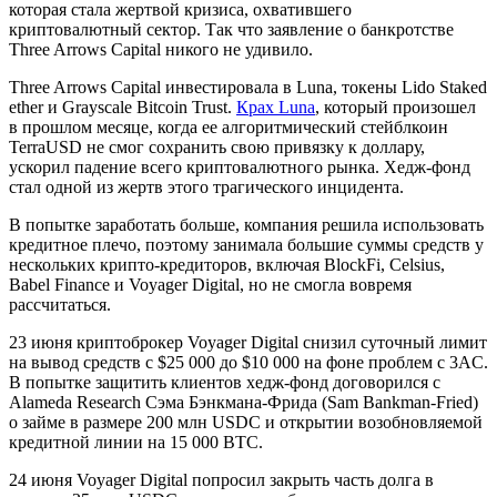
которая стала жертвой кризиса, охватившего
криптовалютный сектор. Так что заявление о банкротстве
Three Arrows Capital никого не удивило.
Three Arrows Capital инвестировала в Luna, токены Lido Staked
ether и Grayscale Bitcoin Trust.
Крах Luna
, который произошел
в прошлом месяце, когда ее алгоритмический стейблкоин
TerraUSD не смог сохранить свою привязку к доллару,
ускорил падение всего криптовалютного рынка. Хедж-фонд
стал одной из жертв этого трагического инцидента.
В попытке заработать больше, компания решила использовать
кредитное плечо, поэтому занимала большие суммы средств у
нескольких крипто-кредиторов, включая BlockFi, Celsius,
Babel Finance и Voyager Digital, но не смогла вовремя
рассчитаться.
23 июня криптоброкер Voyager Digital снизил суточный лимит
на вывод средств с $25 000 до $10 000 на фоне проблем с 3AC.
В попытке защитить клиентов хедж-фонд договорился с
Alameda Research Сэма Бэнкмана-Фрида (Sam Bankman-Fried)
о займе в размере 200 млн USDC и открытии возобновляемой
кредитной линии на 15 000 BTC.
24 июня Voyager Digital попросил закрыть часть долга в