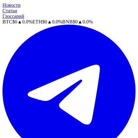
Новости
Статьи
Глоссарий
BTC
$
0
▲
0.0
%
ETH
$
0
▲
0.0
%
BNB
$
0
▲
0.0
%