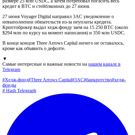
размере 25 млн USDC, а затем потребовал погасить весь
кредит в BTC и стейблкоинах до 27 июня.
27 июня Voyager Digital направил 3AC уведомление о
невыполнении обязательств из-за неуплаты кредита.
Криптоброкер выдал хедж-фонду заем на 15 250 BTC (около
$294 млн по курсу на момент написания) и 350 млн USDC.
В конце концов Three Arrows Capital ничего не оставалось,
кроме как объявить о дефолте.
▼
Самые интересные и важные новости на
нашем канале в
Telegram
#
Хедж-фонд
#
Three Arrows Capital
#
3AC
#
банкротство
#
хедж-
фонды
#
Hash Telegraph