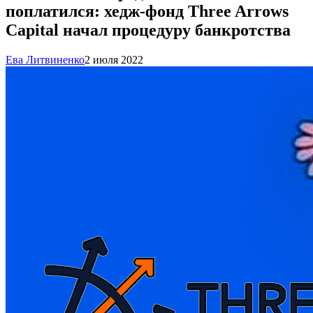
поплатился: хедж-фонд Three Arrows
Capital начал процедуру банкротства
Ева Литвиненко
2 июля 2022