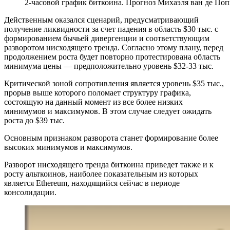
2-часовой график биткоина. Прогноз Михаэля ван де Поп
Действенным оказался сценарий, предусматривающий
получение ликвидности за счет падения в область $30 тыс. с
формированием бычьей дивергенции и соответствующим
разворотом нисходящего тренда. Согласно этому плану, перед
продолжением роста будет повторно протестирована область
минимума цены — предположительно уровень $32-33 тыс.
Критической зоной сопротивления является уровень $35 тыс.,
прорыв выше которого поломает структуру графика,
состоящую на данный момент из все более низких
минимумов и максимумов. В этом случае следует ожидать
роста до $39 тыс.
Основным признаком разворота станет формирование более
высоких минимумов и максимумов.
Разворот нисходящего тренда биткоина приведет также и к
росту альткоинов, наиболее показательным из которых
является Ethereum, находящийся сейчас в периоде
консолидации.