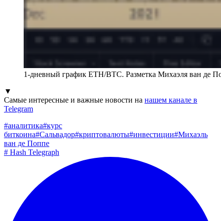
1-дневный график ETH/BTC. Разметка Михаэля ван де П
▼
Самые интересные и важные новости на
нашем канале в
Telegram
#
аналитика
#
курс
биткоина
#
Сальвадор
#
криптовалюты
#
инвестиции
#
Михаэль
ван де Поппе
#
Hash Telegraph