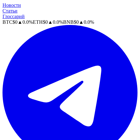
Новости
Статьи
Глоссарий
BTC
$
0
▲
0.0
%
ETH
$
0
▲
0.0
%
BNB
$
0
▲
0.0
%