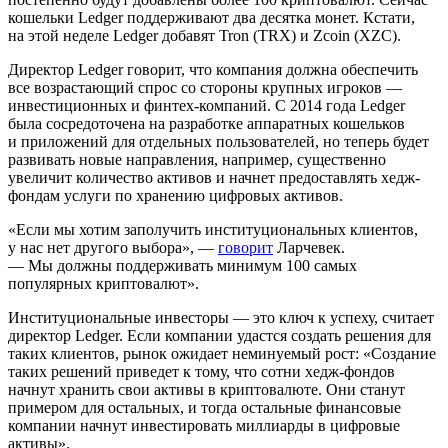
кошельки Ledger поддерживают два десятка монет. Кстати,
на этой неделе Ledger добавят Tron (TRX) и Zcoin (XZC).
Директор Ledger говорит, что компания должна обеспечить
все возрастающий спрос со стороны крупных игроков —
инвестиционных и финтех-компаний. С 2014 года Ledger
была сосредоточена на разработке аппаратных кошельков
и приложений для отдельных пользователей, но теперь будет
развивать новые направления, например, существенно
увеличит количество активов и начнет предоставлять хедж-
фондам услуги по хранению цифровых активов.
«Если мы хотим заполучить институциональных клиентов,
у нас нет другого выбора», —
говорит
Ларчевек.
— Мы должны поддерживать минимум 100 самых
популярных криптовалют».
Институциональные инвесторы — это ключ к успеху, считает
директор Ledger. Если компании удастся создать решения для
таких клиентов, рынок ожидает неминуемый рост: «Создание
таких решений приведет к тому, что сотни хедж-фондов
начнут хранить свои активы в криптовалюте. Они станут
примером для остальных, и тогда остальные финансовые
компании начнут инвестировать миллиарды в цифровые
активы».