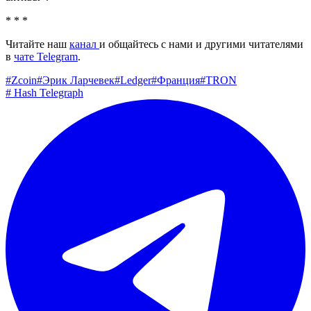
* * *
Читайте наш
канал
и общайтесь с нами и другими читателями
в
чате Telegram
.
#
Zcoin
#
Эрик Ларчевек
#
Ledger
#
Франция
#
TRON
#
Hash Telegraph