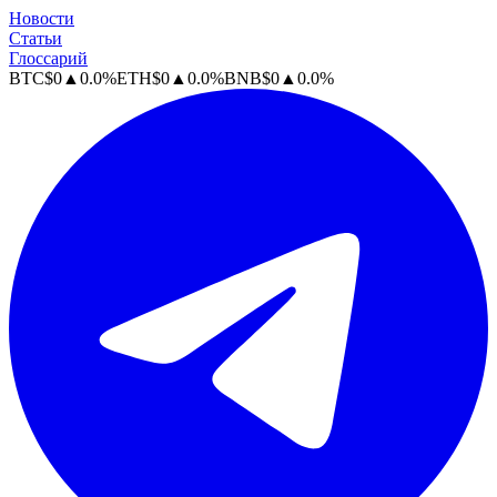
Новости
Статьи
Глоссарий
BTC
$
0
▲
0.0
%
ETH
$
0
▲
0.0
%
BNB
$
0
▲
0.0
%