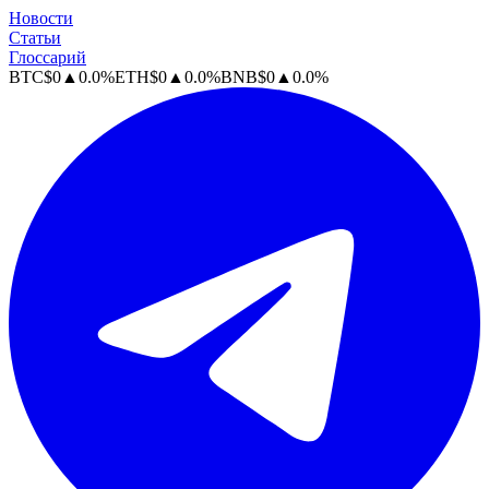
Новости
Статьи
Глоссарий
BTC
$
0
▲
0.0
%
ETH
$
0
▲
0.0
%
BNB
$
0
▲
0.0
%