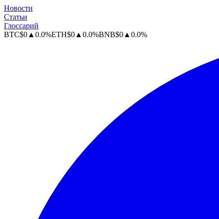
Новости
Статьи
Глоссарий
BTC
$
0
▲
0.0
%
ETH
$
0
▲
0.0
%
BNB
$
0
▲
0.0
%