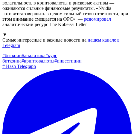
волатильность в криптовалюты и рисковые активы —
ожидаются сильные финансовые результаты. «Nvidia
готовится завершить в целом сильный сезон отчетности, при
этом внимание смещается на ФРС», —
резюмировал
аналитический ресурс The Kobeissi Letter.
▼
Самые интересные и важные новости на
нашем канале в
Telegram
#
биткоин
#
аналитика
#
курс
биткоина
#
криптовалюты
#
инвестиции
#
Hash Telegraph