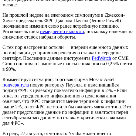
месяце.
На прошлой неделе на ежегодном симпозиуме в Джексон-
Хоуле председатель ФРС Джером Пауэлл (Jerome Powell)
неожиданно изменил свою ранее ястребиную позицию.
Рисковые активы
немедленно выросли
, поскольку надежды на
снижение ставок набрали обороты.
С тех пор настроения остыли — впереди еще много данных
по инфляции до принятия решения о ставках в середине
сентября. Последние данные инструмента
FedWatch
от CME
Group оценивают рыночные шансы снижения на 0,25% почти
в 90%.
Комментируя ситуацию, торговая фирма Mosaic Asset
подчеркнула
новую риторику Пауэлла и изменившийся
подход ФРС к целевому показателю инфляции в 2%. «Если
отказ от усредненного инфляционного целеполагания
означает, что ФРС становится менее терпимой к инфляции
выше 2%, то от ФРС не стоило бы ожидать мягкого тона. Это
делает предстоящие данные по инфляции и занятости перед
сентябрьским заседанием по ставкам критически важными
для ФРС».
В среду, 27 августа, отчетность Nvidia может внести