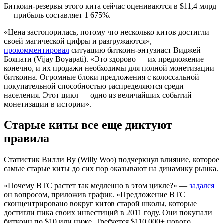
Биткоин-резервы этого кита сейчас оцениваются в $11,4 млрд
— прибыль составляет 1 675%.
«Цена застопорилась, потому что несколько китов достигли
своей магической цифры и разгружаются», —
прокомментировал
ситуацию биткоин-энтузиаст Виджей
Бояпати (Vijay Boyapati). «Это здорово — их предложение
конечно, и их продажи необходимы для полной монетизации
биткоина. Огромные блоки предложения с колоссальной
покупательной способностью распределяются среди
населения. Этот цикл — одно из величайших событий
монетизации в истории».
Старые киты все еще диктуют
правила
Статистик Вилли Ву (Willy Woo) подчеркнул влияние, которое
самые старые киты до сих пор оказывают на динамику рынка.
«Почему BTC растет так медленно в этом цикле?» —
задался
он вопросом, приложив график. «Предложение BTC
сконцентрировано вокруг китов старой школы, которые
достигли пика своих инвестиций в 2011 году. Они покупали
биткоин по $10 или ниже. Требуется $110 000+ нового