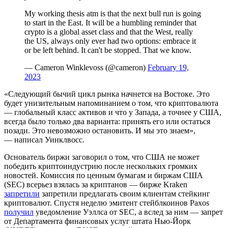
My working thesis atm is that the next bull run is going
to start in the East. It will be a humbling reminder that
crypto is a global asset class and that the West, really
the US, always only ever had two options: embrace it
or be left behind. It can't be stopped. That we know.
— Cameron Winklevoss (@cameron)
February 19,
2023
«Следующий бычий цикл рынка начнется на Востоке. Это
будет унизительным напоминанием о том, что криптовалюта
— глобальный класс активов и что у Запада, а точнее у США,
всегда было только два варианта: принять его или остаться
позади. Это невозможно остановить. И мы это знаем»,
— написал Уинклвосс.
Основатель биржи заговорил о том, что США не может
победить криптоиндустрию после нескольких громких
новостей. Комиссия по ценным бумагам и биржам США
(SEC) всерьез взялась за криптанов — бирже Kraken
запретили
запретили предлагать своим клиентам стейкинг
криптовалют. Спустя неделю эмитент стейблкоинов Paxos
получил
уведомление Уэллса от SEC, а вслед за ним — запрет
от Департамента финансовых услуг штата Нью-Йорк