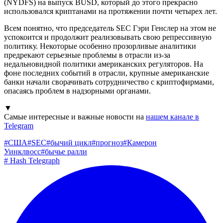
(NYDFS) на выпуск BUSD, который до этого прекрасно
использовался криптанами на протяжении почти четырех лет.
Всем понятно, что председатель SEC Гэри Генслер на этом не
успокоится и продолжит реализовывать свою репрессивную
политику. Некоторые особенно прозорливые аналитики
предрекают серьезные проблемы в отрасли из-за
недальновидной политики американских регуляторов. На
фоне последних событий в отрасли, крупные американские
банки начали сворачивать сотрудничество с криптофирмами,
опасаясь проблем в надзорными органами.
▼
Самые интересные и важные новости на
нашем канале в
Telegram
#
США
#
SEC
#
бычий цикл
#
прогноз
#
Камерон
Уинклвосс
#
бычье ралли
#
Hash Telegraph