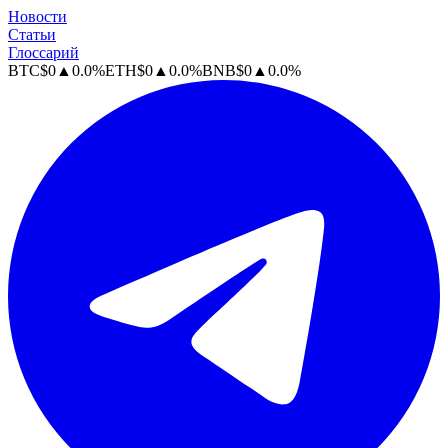
Новости
Статьи
Глоссарий
BTC
$
0
▲
0.0
%
ETH
$
0
▲
0.0
%
BNB
$
0
▲
0.0
%