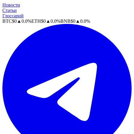
Новости
Статьи
Глоссарий
BTC
$
0
▲
0.0
%
ETH
$
0
▲
0.0
%
BNB
$
0
▲
0.0
%