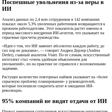
Поспешные увольнения из-за веры в
ИИ
Анализ данных по 2,4 млн сотрудников в 142 компаниях
показал: около 5,3% уволенных работников возвращаются к
прежним работодателям. Этот показатель растет именно в
период массового внедрения ИИ-агентов, что указывает на
серьезные просчеты руководства.
«Идея о том, что ИИ заменит абсолютно каждую работу, до
сих пор не доказана», — говорит Андреа Дерлер (Andrea
Derler), главный аналитик Visier. По ее словам, искусственный
интеллект стал «очень удобным объяснением для
увольнений», но на практике не справился с возложенными
задачами.
Растущее количество повторных наймов указывает на «более
серьезную проблему планирования» у руководителей,
которые поспешили сократить штат в ожидании ИИ-
революции.
95% компаний не видят отдачи от ИИ
Провал замещения сотрудников искусственным интеллектом