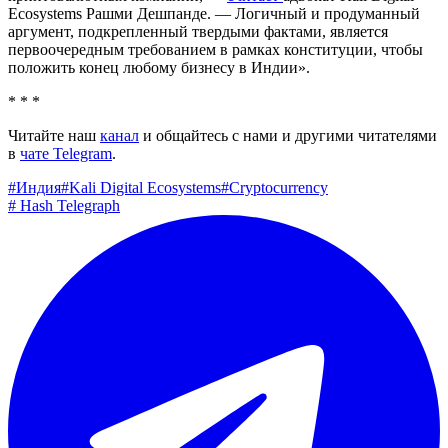
Ecosystems Рашми Дешпанде. — Логичный и продуманный
аргумент, подкрепленный твердыми фактами, является
первоочередным требованием в рамках конституции, чтобы
положить конец любому бизнесу в Индии».
* * *
Читайте наш
канал
и общайтесь с нами и другими читателями
в
чате Telegram
.
#
Индия
#
Kali Digital Ecosystems
#
Cryptocurrency
#
Hash Telegraph