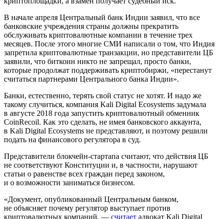
криптоплощадки, а взамен получает судебный иск.
В начале апреля Центральный банк Индии заявил, что все
банковские учреждения страны должны прекратить
обслуживать криптовалютные компании в течение трех
месяцев. После этого многие СМИ написали о том, что Индия
запретила криптовалютные транзакции, но представители ЦБ
заявили, что биткоин никто не запрещал, просто банки,
которые продолжат поддерживать криптобиржи, «перестанут
считаться партнерами Центрального банка Индии».
Банки, естественно, терять свой статус не хотят. И надо же
такому случиться, компания Kali Digital Ecosystems задумала
в августе 2018 года запустить криптовалютный обменник
CoinRecoil. Как это сделать, не имея банковского аккаунта,
в Kali Digital Ecosystems не представляют, и поэтому решили
подать на финансового регулятора в суд.
Представители блокчейн-стартапа считают, что действия ЦБ
не соответствуют Конституции и, в частности, нарушают
статьи о равенстве всех граждан перед законом,
и о возможности заниматься бизнесом.
«Документ, опубликованный Центральным банком,
не объясняет почему регулятор выступает против
криптовалютных компаний, —
считает
адвокат Kali Digital