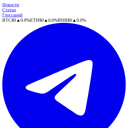
Новости
Статьи
Глоссарий
BTC
$
0
▲
0.0
%
ETH
$
0
▲
0.0
%
BNB
$
0
▲
0.0
%