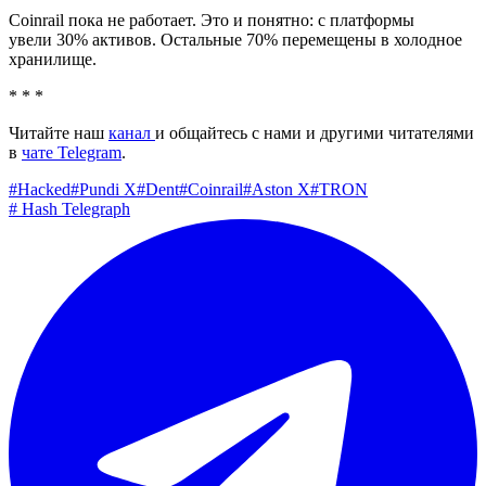
Coinrail пока не работает. Это и понятно: с платформы
увели 30% активов. Остальные 70% перемещены в холодное
хранилище.
* * *
Читайте наш
канал
и общайтесь с нами и другими читателями
в
чате Telegram
.
#
Hacked
#
Pundi X
#
Dent
#
Coinrail
#
Aston X
#
TRON
#
Hash Telegraph