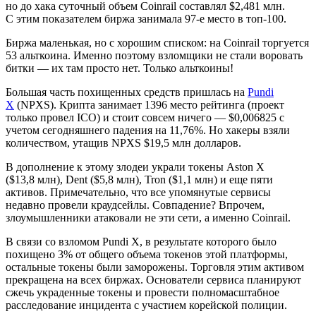
но до хака суточный объем Coinrail составлял $2,481 млн.
С этим показателем биржа занимала 97-е место в топ-100.
Биржа маленькая, но с хорошим списком: на Coinrail торгуется
53 альткоина. Именно поэтому взломщики не стали воровать
битки — их там просто нет. Только альткоины!
Большая часть похищенных средств пришлась на
Pundi
X
(NPXS). Крипта занимает 1396 место рейтинга (проект
только провел ICO) и стоит совсем ничего — $0,006825 с
учетом сегодняшнего падения на 11,76%. Но хакеры взяли
количеством, утащив NPXS $19,5 млн долларов.
В дополнение к этому злодеи украли токены Aston X
($13,8 млн), Dent ($5,8 млн), Tron ($1,1 млн) и еще пяти
активов. Примечательно, что все упомянутые сервисы
недавно провели краудсейлы. Совпадение? Впрочем,
злоумышленники атаковали не эти сети, а именно Coinrail.
В связи со взломом Pundi X, в результате которого было
похищено 3% от общего объема токенов этой платформы,
остальные токены были заморожены. Торговля этим активом
прекращена на всех биржах. Основатели сервиса планируют
сжечь украденные токены и провести полномасштабное
расследование инцидента с участием корейской полиции.