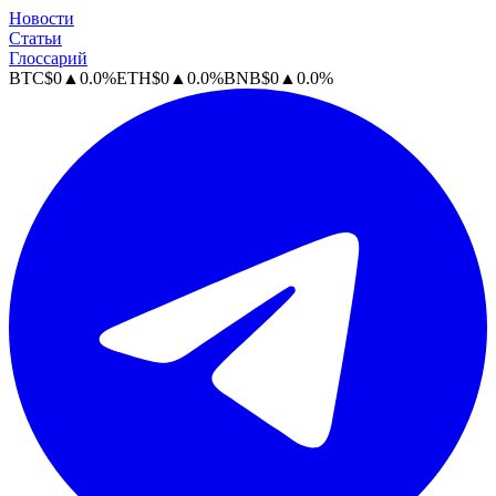
Новости
Статьи
Глоссарий
BTC
$
0
▲
0.0
%
ETH
$
0
▲
0.0
%
BNB
$
0
▲
0.0
%