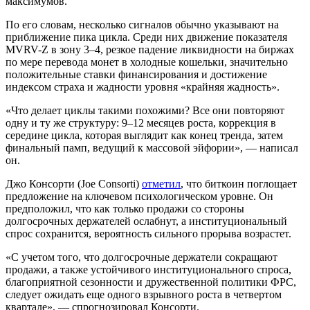
максимумов.
По его словам, несколько сигналов обычно указывают на
приближение пика цикла. Среди них движение показателя
MVRV-Z в зону 3–4, резкое падение ликвидности на биржах
по мере перевода монет в холодные кошельки, значительно
положительные ставки финансирования и достижение
индексом страха и жадности уровня «крайняя жадность».
«Что делает циклы такими похожими? Все они повторяют
одну и ту же структуру: 9–12 месяцев роста, коррекция в
середине цикла, которая выглядит как конец тренда, затем
финальный памп, ведущий к массовой эйфории», — написал
он.
Джо Консорти (Joe Consorti)
отметил
, что биткоин поглощает
предложение на ключевом психологическом уровне. Он
предположил, что как только продажи со стороны
долгосрочных держателей ослабнут, а институциональный
спрос сохранится, вероятность сильного прорыва возрастет.
«С учетом того, что долгосрочные держатели сокращают
продажи, а также устойчивого институционального спроса,
благоприятной сезонности и дружественной политики ФРС,
следует ожидать еще одного взрывного роста в четвертом
квартале», — спрогнозировал Консорти.