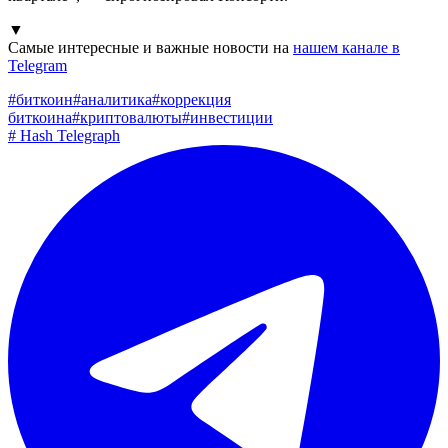
▼
Самые интересные и важные новости на
нашем канале в
Telegram
#
биткоин
#
аналитика
#
коррекция
биткоина
#
криптовалюты
#
инвестиции
#
Hash Telegraph