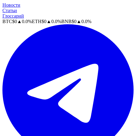
Новости
Статьи
Глоссарий
BTC
$
0
▲
0.0
%
ETH
$
0
▲
0.0
%
BNB
$
0
▲
0.0
%