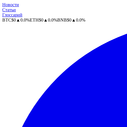
Новости
Статьи
Глоссарий
BTC
$
0
▲
0.0
%
ETH
$
0
▲
0.0
%
BNB
$
0
▲
0.0
%