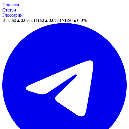
Новости
Статьи
Глоссарий
BTC
$
0
▲
0.0
%
ETH
$
0
▲
0.0
%
BNB
$
0
▲
0.0
%