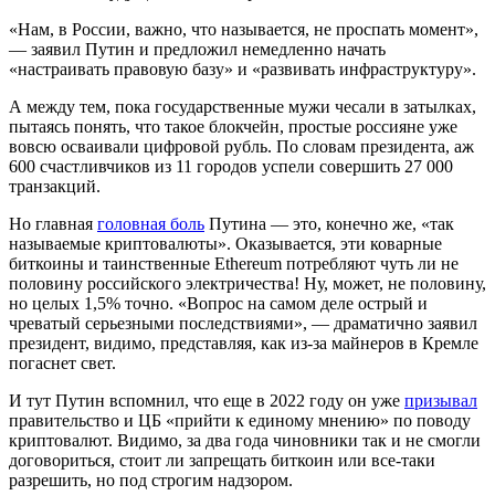
«Нам, в России, важно, что называется, не проспать момент»,
— заявил Путин и предложил немедленно начать
«настраивать правовую базу» и «развивать инфраструктуру».
А между тем, пока государственные мужи чесали в затылках,
пытаясь понять, что такое блокчейн, простые россияне уже
вовсю осваивали цифровой рубль. По словам президента, аж
600 счастливчиков из 11 городов успели совершить 27 000
транзакций.
Но главная
головная боль
Путина — это, конечно же, «так
называемые криптовалюты». Оказывается, эти коварные
биткоины и таинственные Ethereum потребляют чуть ли не
половину российского электричества! Ну, может, не половину,
но целых 1,5% точно. «Вопрос на самом деле острый и
чреватый серьезными последствиями», — драматично заявил
президент, видимо, представляя, как из-за майнеров в Кремле
погаснет свет.
И тут Путин вспомнил, что еще в 2022 году он уже
призывал
правительство и ЦБ «прийти к единому мнению» по поводу
криптовалют. Видимо, за два года чиновники так и не смогли
договориться, стоит ли запрещать биткоин или все-таки
разрешить, но под строгим надзором.