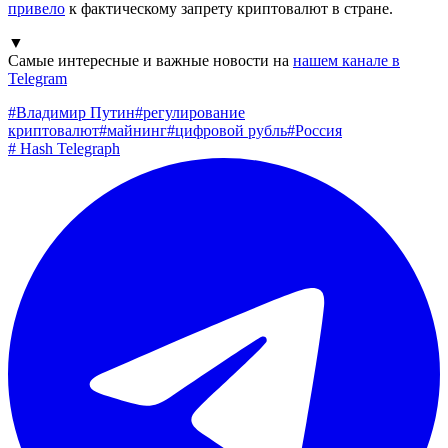
привело
к фактическому запрету криптовалют в стране.
▼
Самые интересные и важные новости на
нашем канале в
Telegram
#
Владимир Путин
#
регулирование
криптовалют
#
майнинг
#
цифровой рубль
#
Россия
#
Hash Telegraph