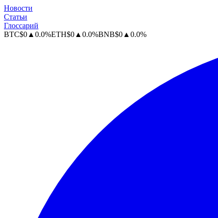
Новости
Статьи
Глоссарий
BTC
$
0
▲
0.0
%
ETH
$
0
▲
0.0
%
BNB
$
0
▲
0.0
%