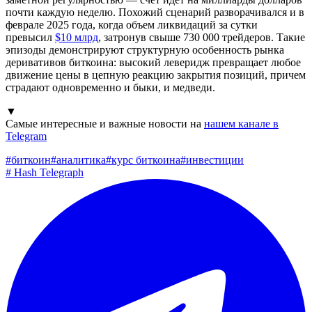
почти каждую неделю. Похожий сценарий разворачивался и в
феврале 2025 года, когда объем ликвидаций за сутки
превысил
$10 млрд
, затронув свыше 730 000 трейдеров. Такие
эпизоды демонстрируют структурную особенность рынка
деривативов биткоина: высокий леверидж превращает любое
движение цены в цепную реакцию закрытия позиций, причем
страдают одновременно и быки, и медведи.
▼
Самые интересные и важные новости на
нашем канале в
Telegram
#
биткоин
#
аналитика
#
курс биткоина
#
инвестиции
#
Hash Telegraph