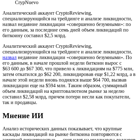
CrypNuevo
Аналитический аккаунт CryptoReviewing,
специализирующийся на трейдинге и анализе ликвидности,
назвал недавние ликвидации «совершенно безумными»: по
его данным, за последние семь дней объем ликвидаций по
биткоину составил $2,5 млрд.
Аналитический аккаунт CryptoReviewing,
специализирующийся на трейдинге и анализе ликвидности,
назвал
недавние ликвидации «совершенно безумными». По
его данным, в начале прошлой недели биткоин вырос с
$63 600 до $67 300, что привело к ликвидациям на $775 млн,
затем откатился до $62 200, ликвидировав еще $1,22 млрд, а в
начале этой недели вновь поднялся выше $64 700, вызвав
ликвидации еще на $594 млн. Таким образом, суммарный
объем ликвидаций на криптовалютном рынке за неделю
составил $2,58 млрд, причем потери несли как покупатели,
так и продавцы.
Мнение ИИ
Анализ исторических данных показывает, что крупные
каскады ликвидаций на рынке биткоина повторяются с
заметной регулярностью — счет идет на миллиарды долларов