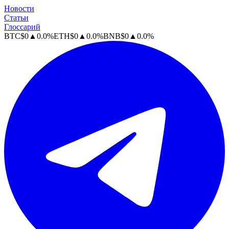
Новости
Статьи
Глоссарий
BTC
$
0
▲
0.0
%
ETH
$
0
▲
0.0
%
BNB
$
0
▲
0.0
%