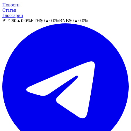
Новости
Статьи
Глоссарий
BTC
$
0
▲
0.0
%
ETH
$
0
▲
0.0
%
BNB
$
0
▲
0.0
%