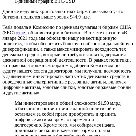
1-дневный график BTC/USD
Данные ведущих криптовалютных бирж показывают, что
биткоин поднялся выше уровня $44,9 тыс.
Tesla подала в Комиссию по ценным бумагам и биржам США
(SEC)
отчет
об инвестиции в биткоин. В отчете сказано: «В
январе 2021 года мы обновили нашу инвестиционную
политику, чтобы обеспечить большую гибкость и дальнейшую
диверсификации, а также максимизировать доходность тех
денежных средств, которые не требуются для поддержания
адекватной операционной деятельности. В рамках политики,
которая была должным образом одобрена Комитетом по
аудиту нашего совета директоров, мы получили возможность
в дальнейшем инвестировать часть этих денежных средств в
определенные альтернативные резервные активы, включая
цифровые активы, золотые слитки, золотые биржевые фонды
и другие активы».
Мы инвестировали в общей сложности $1,50 млрд
в биткоин в соответствии с данной политикой и
оставляем за собой право приобретать и хранить
цифровые активы время от времени и
долгосрочно. Кроме того, мы собираемся начать
принимать биткоин в качестве формы оплаты
наших продуктов в ближайшем будущем, с