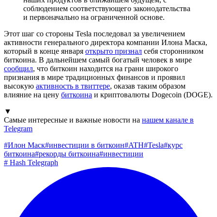
соблюдением соответствующего законодательства
и первоначально на ограниченной основе.
Этот шаг со стороны Tesla последовал за увеличением
активности генерального директора компании Илона Маска,
который в конце января
открыто признал
себя сторонником
биткоина. В дальнейшем самый богатый человек в мире
сообщил
, что биткоин находится на грани широкого
признания в мире традиционных финансов и проявил
высокую
активность в твиттере
, оказав таким образом
влияние на цену
биткоина
и криптовалюты Dogecoin (DOGE).
▼
Самые интересные и важные новости на
нашем канале в
Telegram
#
Илон Маск
#
инвестиции в биткоин
#
ATH
#
Tesla
#
курс
биткоина
#
рекорды биткоина
#
инвестиции
#
Hash Telegraph