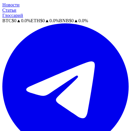
Новости
Статьи
Глоссарий
BTC
$
0
▲
0.0
%
ETH
$
0
▲
0.0
%
BNB
$
0
▲
0.0
%