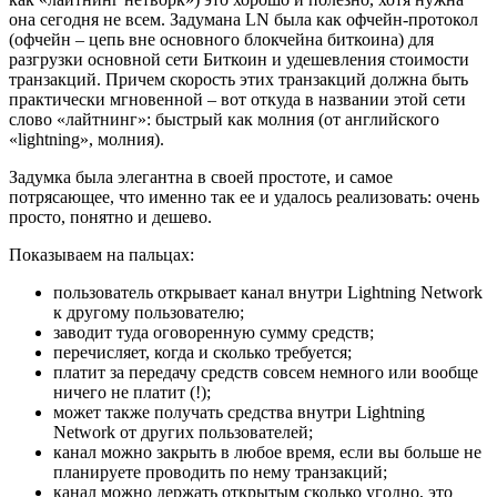
она сегодня не всем. Задумана LN была как офчейн-протокол
(офчейн – цепь вне основного блокчейна биткоина) для
разгрузки основной сети Биткоин и удешевления стоимости
транзакций. Причем скорость этих транзакций должна быть
практически мгновенной – вот откуда в названии этой сети
слово «лайтнинг»: быстрый как молния (от английского
«lightning», молния).
Задумка была элегантна в своей простоте, и самое
потрясающее, что именно так ее и удалось реализовать: очень
просто, понятно и дешево.
Показываем на пальцах:
пользователь открывает канал внутри Lightning Network
к другому пользователю;
заводит туда оговоренную сумму средств;
перечисляет, когда и сколько требуется;
платит за передачу средств совсем немного или вообще
ничего не платит (!);
может также получать средства внутри Lightning
Network от других пользователей;
канал можно закрыть в любое время, если вы больше не
планируете проводить по нему транзакций;
канал можно держать открытым сколько угодно, это