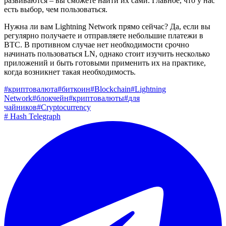
развиваются – вы сможете найти их сами. Главное, что у нас
есть выбор, чем пользоваться.
Нужна ли вам Lightning Network прямо сейчас? Да, если вы
регулярно получаете и отправляете небольшие платежи в
ВТС. В противном случае нет необходимости срочно
начинать пользоваться LN, однако стоит изучить несколько
приложений и быть готовыми применить их на практике,
когда возникнет такая необходимость.
#
криптовалюта
#
биткоин
#
Blockchain
#
Lightning
Network
#
блокчейн
#
криптовалюты
#
для
чайников
#
Cryptocurrency
#
Hash Telegraph