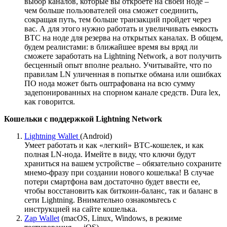
выбор каналов, которые вы откроете на своей ноде –
чем больше пользователей она сможет соединить,
сокращая путь, тем больше транзакций пройдет через
вас. А для этого нужно работать и увеличивать емкость
ВТС на ноде для резерва на открытых каналах. В общем,
будем реалистами: в ближайшее время вы вряд ли
сможете заработать на Lightning Network, а вот получить
бесценный опыт вполне реально. Учитывайте, что по
правилам LN уличенная в попытке обмана или ошибках
ПО нода может быть оштрафована на всю сумму
задепонированных на спорном канале средств. Dura lex,
как говорится.
Кошельки с поддержкой Lightning Network
Lightning Wallet
(Android)
Умеет работать и как «легкий» ВТС-кошелек, и как
полная LN-нода. Имейте в виду, что ключи будут
храниться на вашем устройстве – обязательно сохраните
мнемо-фразу при создании нового кошелька! В случае
потери смартфона вам достаточно будет ввести ее,
чтобы восстановить как биткоин-баланс, так и баланс в
сети Lightning. Внимательно ознакомьтесь с
инструкцией на сайте кошелька.
Zap Wallet
(macOS, Linux, Windows, в режиме