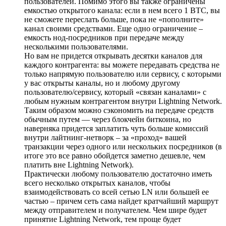
пользователей. Помимо этого вы также ограничены
емкостью открытого канала: если в нем всего 1 ВТС, вы
не сможете переслать больше, пока не «пополните»
канал своими средствами. Еще одно ограничение –
емкость нод-посредников при передаче между
несколькими пользователями.
Но вам не придется открывать десятки каналов для
каждого контрагента: вы можете передавать средства не
только напрямую пользователю или сервису, с которыми
у вас открыты каналы, но и любому другому
пользователю/сервису, который «связан каналами» с
любым нужным контрагентом внутри Lightning Network.
Таким образом можно сэкономить на передаче средств
обычным путем — через блокчейн биткоина, но
наверняка придется заплатить чуть больше комиссий
внутри лайтнинг-нетворк – за «проход» вашей
транзакции через одного или нескольких посредников (в
итоге это все равно обойдется заметно дешевле, чем
платить вне Lightning Network).
Практически любому пользователю достаточно иметь
всего несколько открытых каналов, чтобы
взаимодействовать со всей сетью LN или большей ее
частью – причем сеть сама найдет кратчайший маршрут
между отправителем и получателем. Чем шире будет
принятие Lightning Network, тем проще будет