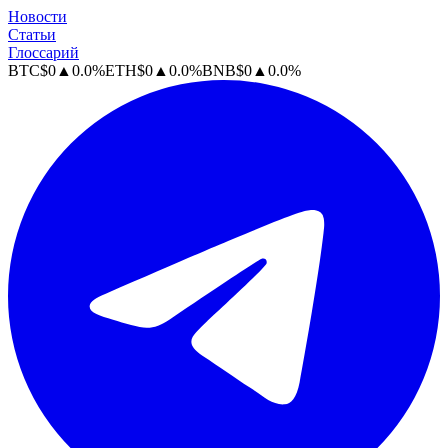
Новости
Статьи
Глоссарий
BTC
$
0
▲
0.0
%
ETH
$
0
▲
0.0
%
BNB
$
0
▲
0.0
%