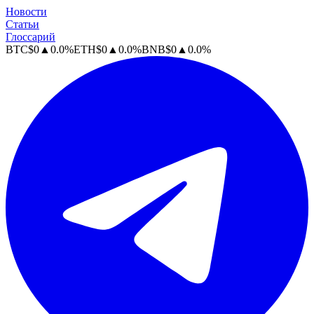
Новости
Статьи
Глоссарий
BTC
$
0
▲
0.0
%
ETH
$
0
▲
0.0
%
BNB
$
0
▲
0.0
%