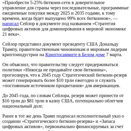
«Приобрести 5-25% биткоин-сети в доверительное
управление для страны через последовательные, программные
ежедневные покупки между 2025 и 2035 годами, к тому
времени, когда будет выпущено 99% всех биткоинов», —
написал
Сейлор в документе под названием «Стратегия
цифровых активов для доминирования в мировой экономике
21 века».
Сейлор представил документ президенту США Дональду
Трампу, правительственным чиновникам и мировым лидерам
криптоиндустрии на
Криптосаммите в Белом доме
7 марта.
Он объяснил, что правительству следует придерживаться
политики «Никогда не продавайте свои биткоины»,
прогнозируя, что к 2045 году Стратегический биткоин-резерв
может генерировать более $10 трлн ежегодно и служить
«постоянным источником процветания» для американцев.
До 2045 года, по словам Сейлора, резерв может принести от
$16 трлн до $81 трлн в казну США, потенциально облегчив
национальный долг.
Ранее в тот же день Трамп подписал исполнительный указ о
создании «Стратегического биткоин-резерва» и «Запаса
цифровых активов», первоначально финансируемых за счет