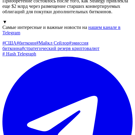
Приобретение состоялось после того, как Strategy привлекла
еще $2 млрд через размещение старших конвертируемых
облигаций для покупки дополнительных биткоинов.
▼
Самые интересные и важные новости на
нашем канале в
Telegram
#
США
#
биткоин
#
Майкл Сейлор
#
эмиссия
биткоина
#
стратегический резерв криптовалют
#
Hash Telegraph