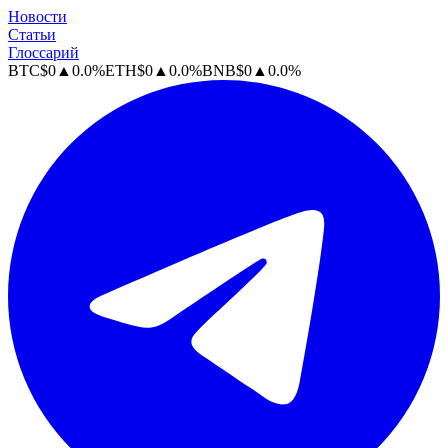
Новости
Статьи
Глоссарий
BTC
$
0
▲
0.0
%
ETH
$
0
▲
0.0
%
BNB
$
0
▲
0.0
%