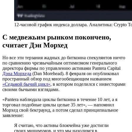
12-часовой график индекса доллара. Аналитика: Crypto T
С медвежьим рынком покончено,
считает Дэн Морхед
Но все эти терзания жадных до биткоина спекулянтов ничто
по сравнению чрезвычайным оптимизмом генерального
директора фирмы по управлению активами Pantera Capital
Дэна Морхеда
(Dan Morehead). 8 февраля он опубликовал
пространный обзор под многообещающим названием
«Седьмой бычий цикл»
, в котором поделился с инвесторами
своими бычьими взглядами.
«Pantera наблюдала циклы биткоина в течение 10 лет, а я
торговал подобные циклы целые 35 лет», — напомнил
Морхед свой бекграунд, а потом сделал принципиальное
заявление:
Я считаю, что активы блокчейна уже достигли
своих минимумов, и что мы находимся в