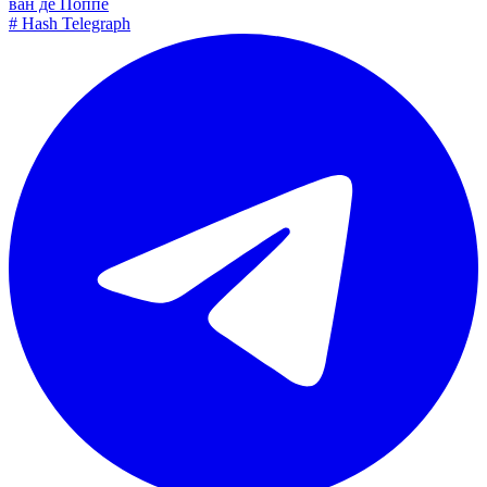
ван де Поппе
#
Hash Telegraph