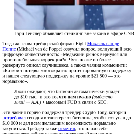
Гэри Генслер объявляет стейкинг вне закона в эфире CN
Тогда же глава трейдерской фирмы Eight
Михаэль ван де
Поппе
(Michaël van de Poppe) озвучил вопрос, волнующий всю
цифровую общественность: «Медвежий рынок вернулся или
просто небольшая коррекция?». Чуть позже он более
развернуто описал случившееся, а также чаяния комьюнити:
«Биткоин потерял многократно протестированную поддержку
и нашел следующую поддержку на уровне $21 500 — это
нормально».
Люди ожидают, что биткоин автоматически упадет
до $10 тыс., и
это то, что нам нужно
(выделено
мной — А.А.)
+ массовый FUD в связи с SEC.
Эти чаяния горячо поддержал трейдер Crypto Tony, который
потребовал
сегодня в твиттере от биткоина, чтобы тот упал до
$10 000 и дал всем желающим возможность нормально
закупиться. Трейдер также
отметил
, что плохо себе
представляет сейчас разворот нисходящей тенденции