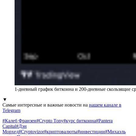
1-дневный график биткоина и 200-дневные скользящие с
▼
Самые интересные и важные новости на
нашем канале в
Telegram
#
Калеб Франзен
#
Crypto Tony
#
курс биткоина
#
Pantera
Capital
#
Дэн
Морхед
#
Cryptovizor
#
криптовалюты
#
инвестиции
#
Михаэль