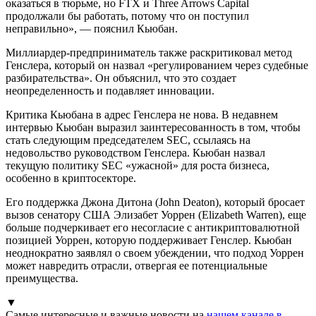
оказаться в тюрьме, но FTX и Three Arrows Capital
продолжали бы работать, потому что он поступил
неправильно», — пояснил Кьюбан.
Миллиардер-предприниматель также раскритиковал метод
Генслера, который он назвал «регулированием через судебные
разбирательства». Он объяснил, что это создает
неопределенность и подавляет инновации.
Критика Кьюбана в адрес Генслера не нова. В недавнем
интервью Кьюбан выразил заинтересованность в том, чтобы
стать следующим председателем SEC, ссылаясь на
недовольство руководством Генслера. Кьюбан назвал
текущую политику SEC «ужасной» для роста бизнеса,
особенно в криптосекторе.
Его поддержка Джона Дитона (John Deaton), который бросает
вызов сенатору США Элизабет Уоррен (Elizabeth Warren), еще
больше подчеркивает его несогласие с антикриптовалютной
позицией Уоррен, которую поддерживает Генслер. Кьюбан
неоднократно заявлял о своем убеждении, что подход Уоррен
может навредить отрасли, отвергая ее потенциальные
преимущества.
▼
Самые интересные и важные новости на
нашем канале в