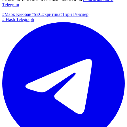
Telegram
#
Марк Кьюбан
#
SEC
#
критика
#
Гэри Генслер
#
Hash Telegraph