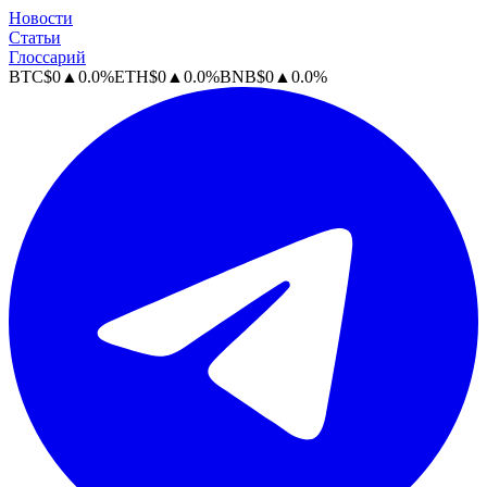
Новости
Статьи
Глоссарий
BTC
$
0
▲
0.0
%
ETH
$
0
▲
0.0
%
BNB
$
0
▲
0.0
%