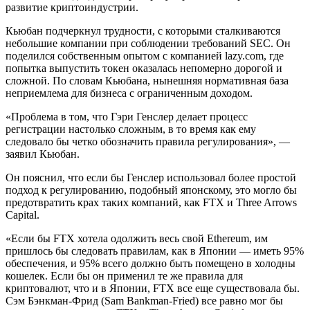
развитие криптоиндустрии.
Кьюбан подчеркнул трудности, с которыми сталкиваются
небольшие компании при соблюдении требований SEC. Он
поделился собственным опытом с компанией lazy.com, где
попытка выпустить токен оказалась непомерно дорогой и
сложной. По словам Кьюбана, нынешняя нормативная база
неприемлема для бизнеса с ограниченным доходом.
«Проблема в том, что Гэри Генслер делает процесс
регистрации настолько сложным, в то время как ему
следовало бы четко обозначить правила регулирования», —
заявил Кьюбан.
Он пояснил, что если бы Генслер использовал более простой
подход к регулированию, подобный японскому, это могло бы
предотвратить крах таких компаний, как FTX и Three Arrows
Capital.
«Если бы FTX хотела одолжить весь свой Ethereum, им
пришлось бы следовать правилам, как в Японии — иметь 95%
обеспечения, и 95% всего должно быть помещено в холодны
кошелек. Если бы он применил те же правила для
криптовалют, что и в Японии, FTX все еще существовала бы.
Сэм Бэнкман-Фрид (Sam Bankman-Fried) все равно мог бы