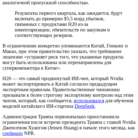
аналогичной пропускной способностью.
Результаты первого квартала, как ожидается, будут
включать до примерно $5,5 млрд убытков,
связанных с продуктами H20 из-за
инвентаризации, обязательств по закупкам и
соответствующих резервов.
В ограничениях конкретно упоминаются Китай, Гонконг и
Макао, при этом правительство указало, что требование
лицензии «устраняет риск того, что указанные продукты
могут быть использованы или перенаправлены для
суперкомпьютера в Китае».
H20 — это самый продвинутый ИИ-чип, который Nvidia
может экспортировать в Китай согласно предыдущим
экспортным правилам. Правительственные чиновники
призывали к более строгому экспортному контролю над этим
чипом, который, как сообщается,
использовался
для обучения
моделей китайского ИИ-стартапа
DeepSeek
.
Администрация Трампа первоначально приостановила
ограничения после встречи президента Трампа с главой Nvidia
Дженсеном Хуангом (Jensen Huang) в начале этого месяца, как
сообщало
NPR.