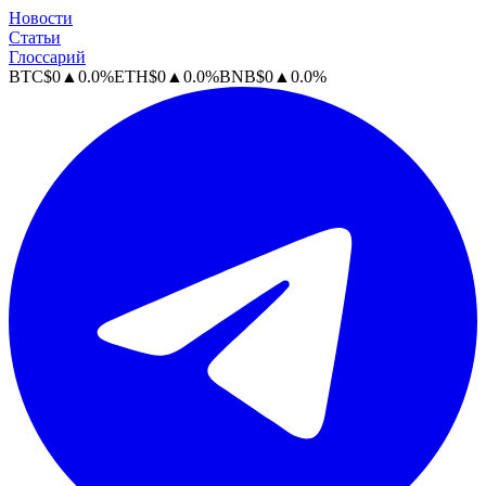
Новости
Статьи
Глоссарий
BTC
$
0
▲
0.0
%
ETH
$
0
▲
0.0
%
BNB
$
0
▲
0.0
%