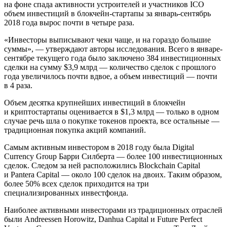
на фоне спада активности устроителей и участников ICO
объем инвестиций в блокчейн-стартапы за январь-сентябрь
2018 года вырос почти в четыре раза.
«Инвесторы выписывают чеки чаще, и на гораздо большие
суммы», — утверждают авторы исследования. Всего в январе-
сентябре текущего года было заключено 384 инвестиционных
сделки на сумму $3,9 млрд — количество сделок с прошлого
года увеличилось почти вдвое, а объем инвестиций — почти
в 4 раза.
Объем десятка крупнейших инвестиций в блокчейн
и криптостартапы оценивается в $1,3 млрд — только в одном
случае речь шла о покупке токенов проекта, все остальные —
традиционная покупка акций компаний.
Самым активным инвестором в 2018 году была Digital
Currency Group Барри Силберта — более 100 инвестиционных
сделок. Следом за ней расположились Blockchain Capital
и Pantera Capital — около 100 сделок на двоих. Таким образом,
более 50% всех сделок приходится на три
специализированных инвестфонда.
Наиболее активными инвесторами из традиционных отраслей
были Andreessen Horowitz, Danhua Capital и Future Perfect