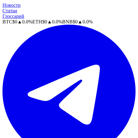
Новости
Статьи
Глоссарий
BTC
$
0
▲
0.0
%
ETH
$
0
▲
0.0
%
BNB
$
0
▲
0.0
%