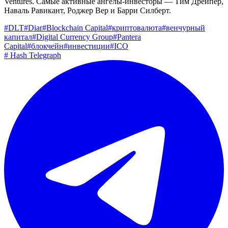
Ventures. Самые активные ангелы-инвесторы — Тим Дрейпер,
Наваль Равикант, Роджер Вер и Барри Силберт.
#
DLT
#
Diar
#
Blockchain Capital
#
криптовалюта
#
венчурный
капитал
#
Digital Currency Group
#
Pantera
Capital
#
блокчейн
#
инвестиции
#
ICO
#
Hash Telegraph