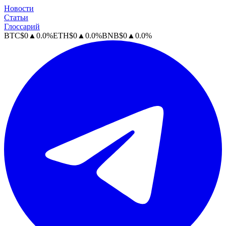
Новости
Статьи
Глоссарий
BTC
$
0
▲
0.0
%
ETH
$
0
▲
0.0
%
BNB
$
0
▲
0.0
%