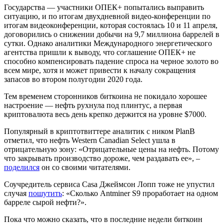
Государства — участники ОПЕК+ попытались выправить
ситуацию, и по итогам двухдневной видео-конференции по
итогам видеоконференции, которая состоялась 10 и 11 апреля,
договорились о снижении добычи на 9,7 миллиона баррелей в
сутки. Однако аналитики Международного энергетического
агентства пришли к выводу, что соглашение ОПЕК+ не
способно компенсировать падение спроса на черное золото во
всем мире, хотя и может привести к началу сокращения
запасов во втором полугодии 2020 года.
Тем временем сторонников биткоина не покидало хорошее
настроение — нефть рухнула под плинтус, а первая
криптовалюта весь день крепко держится на уровне $7000.
Популярный в криптотвиттере аналитик с ником PlanB
отметил, что нефть Western Canadian Select ушла в
отрицательную зону: «Отрицательные цены на нефть. Потому
что закрывать производство дороже, чем раздавать ее», –
поделился
он со своими читателями.
Соучредитель сервиса Casa Джеймсон Лопп тоже не упустил
случая
пошутить
: «Сколько Antminer S9 проработает на одном
барреле сырой нефти?».
Пока что можно сказать, что в последние недели биткоин