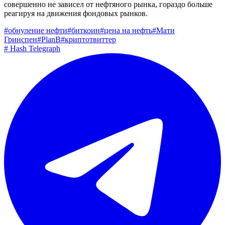
совершенно не зависел от нефтяного рынка, гораздо больше
реагируя на движения фондовых рынков.
#
обнуление нефти
#
биткоин
#
цена на нефть
#
Мати
Гринспен
#
PlanB
#
криптотвиттер
#
Hash Telegraph