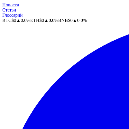
Новости
Статьи
Глоссарий
BTC
$
0
▲
0.0
%
ETH
$
0
▲
0.0
%
BNB
$
0
▲
0.0
%