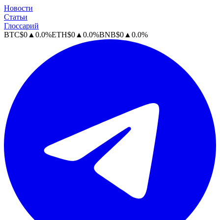
Новости
Статьи
Глоссарий
BTC
$
0
▲
0.0
%
ETH
$
0
▲
0.0
%
BNB
$
0
▲
0.0
%