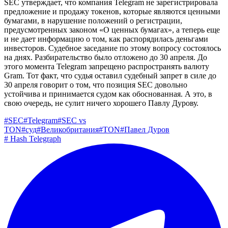
SEC утверждает, что компания Telegram не зарегистрировала
предложение и продажу токенов, которые являются ценными
бумагами, в нарушение положений о регистрации,
предусмотренных законом «О ценных бумагах», а теперь еще
и не дает информацию о том, как распорядилась деньгами
инвесторов. Судебное заседание по этому вопросу состоялось
на днях. Разбирательство было отложено до 30 апреля. До
этого момента Telegram запрещено распространять валюту
Gram. Тот факт, что судья оставил судебный запрет в силе до
30 апреля говорит о том, что позиция SEC довольно
устойчива и принимается судом как обоснованная. А это, в
свою очередь, не сулит ничего хорошего Павлу Дурову.
#
SEC
#
Telegram
#
SEC vs
TON
#
суд
#
Великобритания
#
TON
#
Павел Дуров
#
Hash Telegraph