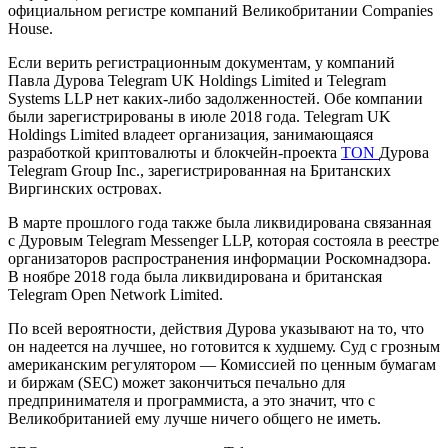
официальном регистре компаний Великобритании Companies
House.
Если верить регистрационным документам, у компаний
Павла Дурова Telegram UK Holdings Limited и Telegram
Systems LLP нет каких-либо задолженностей. Обе компании
были зарегистрированы в июле 2018 года. Telegram UK
Holdings Limited владеет организация, занимающаяся
разработкой криптовалюты и блокчейн-проекта
TON
Дурова
Telegram Group Inc., зарегистрированная на Британских
Виргинских островах.
В марте прошлого года также была ликвидирована связанная
с Дуровым Telegram Messenger LLP, которая состояла в реестре
организаторов распространения информации Роскомнадзора.
В ноябре 2018 года была ликвидирована и британская
Telegram Open Network Limited.
По всей вероятности, действия Дурова указывают на то, что
он надеется на лучшее, но готовится к худшему. Суд с грозным
американским регулятором — Комиссией по ценным бумагам
и биржам (SEC) может закончиться печально для
предпринимателя и программиста, а это значит, что с
Великобританией ему лучше ничего общего не иметь.