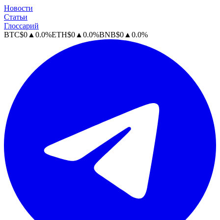
Новости
Статьи
Глоссарий
BTC
$
0
▲
0.0
%
ETH
$
0
▲
0.0
%
BNB
$
0
▲
0.0
%