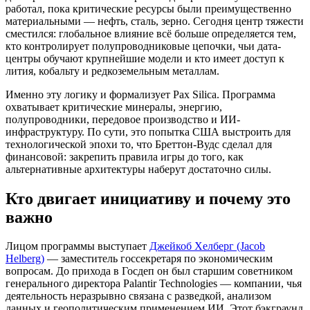
работал, пока критические ресурсы были преимущественно
материальными — нефть, сталь, зерно. Сегодня центр тяжести
сместился: глобальное влияние всё больше определяется тем,
кто контролирует полупроводниковые цепочки, чьи дата-
центры обучают крупнейшие модели и кто имеет доступ к
лития, кобальту и редкоземельным металлам.
Именно эту логику и формализует Pax Silica. Программа
охватывает критические минералы, энергию,
полупроводники, передовое производство и ИИ-
инфраструктуру. По сути, это попытка США выстроить для
технологической эпохи то, что Бреттон-Вудс сделал для
финансовой: закрепить правила игры до того, как
альтернативные архитектуры наберут достаточно силы.
Кто двигает инициативу и почему это
важно
Лицом программы выступает
Джейкоб Хелберг (Jacob
Helberg)
— заместитель госсекретаря по экономическим
вопросам. До прихода в Госдеп он был старшим советником
генерального директора Palantir Technologies — компании, чья
деятельность неразрывно связана с разведкой, анализом
данных и геополитическим применением ИИ. Этот бэкграунд