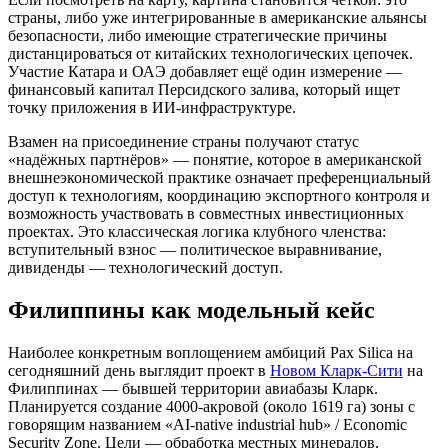
страны, либо уже интегрированные в американские альянсы
безопасности, либо имеющие стратегические причины
дистанцироваться от китайских технологических цепочек.
Участие Катара и ОАЭ добавляет ещё один измерение —
финансовый капитал Персидского залива, который ищет
точку приложения в ИИ-инфраструктуре.
Взамен на присоединение страны получают статус
«надёжных партнёров» — понятие, которое в американской
внешнеэкономической практике означает преференциальный
доступ к технологиям, координацию экспортного контроля и
возможность участвовать в совместных инвестиционных
проектах. Это классическая логика клубного членства:
вступительный взнос — политическое выравнивание,
дивиденды — технологический доступ.
Филиппины как модельный кейс
Наиболее конкретным воплощением амбиций Pax Silica на
сегодняшний день выглядит проект в
Новом Кларк-Сити
на
Филиппинах — бывшей территории авиабазы Кларк.
Планируется создание 4000-акровой (около 1619 га) зоны с
говорящим названием «AI-native industrial hub» / Economic
Security Zone. Цели — обработка местных минералов,