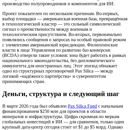
производство полупроводников и компонентов для ИИ.
Проект показателен по нескольким причинам. Во-первых,
выбор площадки — американская военная база, превращённая
в технологический кластер — это сильный символический
сигнал о преемственности между военным и
технологическим присутствием. Во-вторых, первоначально
появлялись сообщения о запросах на особый правовой режим
с элементами американской юрисдикции. Филиппинские
власти в лице Управления по развитию баз конверсии
(BCDA) отвергли такие условия: зона будет работать в рамках
национального законодательства, без дипломатического
иммунитета для иностранных лиц. Этот эпизод обнажает
одно из структурных противоречий Pax Silica — между
логикой «надёжного партнёрства» и суверенитетом
принимающих стран.
Деньги, структура и следующий шаг
В марте 2026 года был объявлен
Pax Silica Fund
с начальным
финансированием $250 млн для проектов в области
минералов и инфраструктуры. Цифра скромная по меркам
глобальных инвестиций в ИИ — для сравнения, только один
крупный дата-центр сегодня стоит от $1 до $5 млрд. Однако