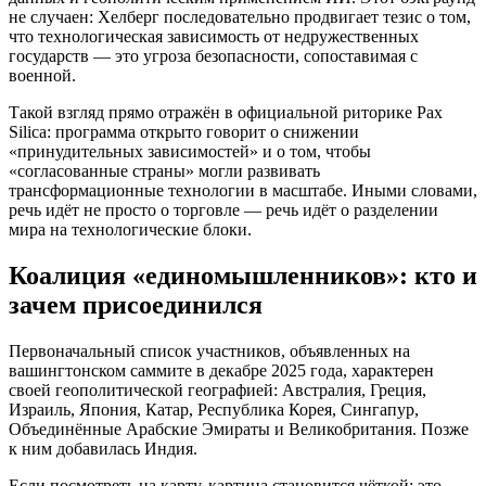
не случаен: Хелберг последовательно продвигает тезис о том,
что технологическая зависимость от недружественных
государств — это угроза безопасности, сопоставимая с
военной.
Такой взгляд прямо отражён в официальной риторике Pax
Silica: программа открыто говорит о снижении
«принудительных зависимостей» и о том, чтобы
«согласованные страны» могли развивать
трансформационные технологии в масштабе. Иными словами,
речь идёт не просто о торговле — речь идёт о разделении
мира на технологические блоки.
Коалиция «единомышленников»: кто и
зачем присоединился
Первоначальный список участников, объявленных на
вашингтонском саммите в декабре 2025 года, характерен
своей геополитической географией: Австралия, Греция,
Израиль, Япония, Катар, Республика Корея, Сингапур,
Объединённые Арабские Эмираты и Великобритания. Позже
к ним добавилась Индия.
Если посмотреть на карту, картина становится чёткой: это