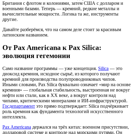
Британия с флотом и колониями, затем США с долларом и
военными базами. Теперь — кремний, редкие металлы и
вычислительные мощности. Логика та же, инструменты
другие.
Давайте разберёмся, что на самом деле стоит за красивым
латинским названием.
От Pax Americana к Pax Silica:
эволюция гегемонии
Само название программы — уже концепция.
Silica
— это
диоксид кремния, исходное сырьё, из которого получают
кремний для производства полупроводниковых чипов.
Иными словами, Pax Silica буквально означает «мир на основе
кремния» — глобальная стабильность, выстроенная не вокруг
нефти или стали, как в XX веке, а вокруг контроля над
чипами, критическими минералами и ИИ-инфраструктурой.
Госдепартамент
это прямо подтверждает: Silica подчёркивает
роль кремния как фундамента технологий искусственного
интеллекта.
Pax Americana
держался на трёх китах: военном присутствии,
долларовой системе и контроле над морскими путями. Он