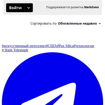
#
искусственный интеллект
#
США
#
Pax Silica
#
технологии
#
Hash Telegraph